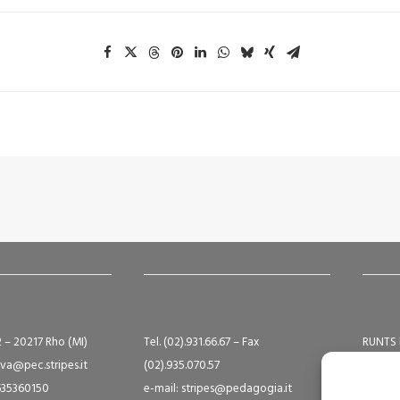
2 – 20217 Rho (MI)
Tel. (02).931.66.67 – Fax
RUNTS 
va@pec.stripes.it
(02).935.070.57
Albo S
9635360150
e-mail: stripes@pedagogia.it
A16124