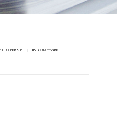
CELTI PER VOI
|
BY
REDATTORE