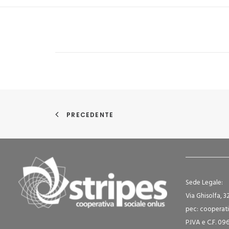
PRECEDENTE
Sede Legale:
Via Ghisolfa, 3
pec: cooperati
P.IVA e C.F. 0