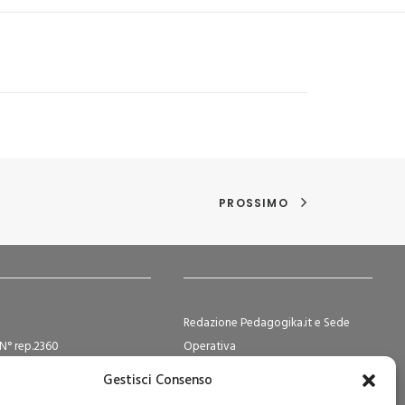
PROSSIMO
Redazione Pedagogika.it e Sede
N° rep.2360
Operativa
ocietà Cooperative N°
Via San Domenico Savio, 6 – 20017
Gestisci Consenso
2
Rho (MI)