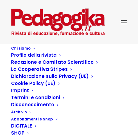
Chi siamo
Profilo della rivista
Redazione e Comitato Scientifico
La Cooperativa Stripes
Dichiarazione sulla Privacy (UE)
Cookie Policy (UE)
ARRIVATI IN
Imprint
Termini e condizioni
REDAZIONE
Disconoscimento
Archivio
Abbonamenti e Shop
23 AGOSTO 2021
|
IN
...PEDAGOGIKA CULTURA
,
SCELTI PER VOI
,
DIGITALE
PEDAGOGIKA_XXII_3 – IL GRUPPO PEDAGOGICO
|
BY
PEDAGOGIKA.IT
SHOP