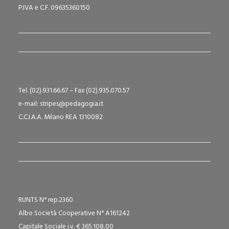
P.IVA e C.F. 09635360150
Tel. (02).931.66.67 – Fax (02).935.070.57
e-mail: stripes@pedagogia.it
C.C.I.A.A. Milano REA 1310082
RUNTS N° rep.2360
Albo Società Cooperative N° A161242
Capitale Sociale i.v. € 365.108,00