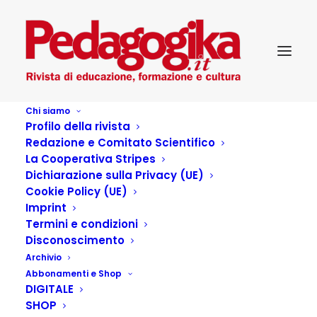
Chi siamo
Profilo della rivista
Redazione e Comitato Scientifico
La Cooperativa Stripes
Dichiarazione sulla Privacy (UE)
Cookie Policy (UE)
Non si sente niente!
Imprint
Termini e condizioni
Disconoscimento
30 AGOSTO 2021
|
IN
EDUCAZIONE
,
FAMIGLIA
,
EDUCAZIONE
,
Archivio
FORMAZIONE PERMANENTE
,
...PEDAGOGIKA DOSSIER
,
PEDAGOGIKA
XXIV 4 – NEI LUOGHI DELLE PAROLE: LE CONSULENZE PSICOLOGICHE
Abbonamenti e Shop
E PEDAGOGICHE
|
BY
RAFFAELE MANTEGAZZA
DIGITALE
SHOP