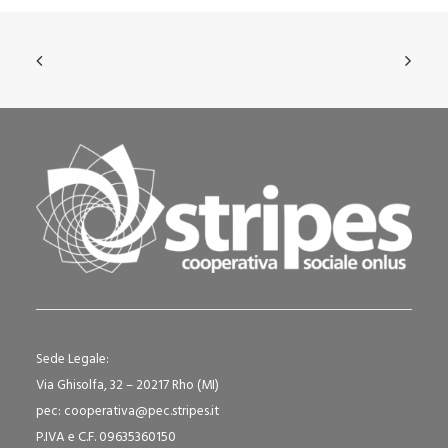
Sede Legale:
Via Ghisolfa, 32 – 20217 Rho (MI)
pec: cooperativa@pec.stripes.it
P.IVA e C.F. 09635360150