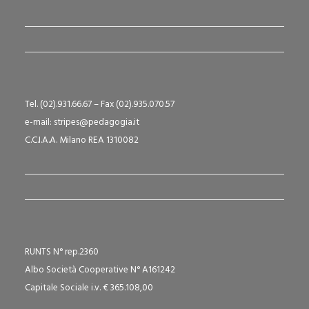
Tel. (02).931.66.67 – Fax (02).935.070.57
e-mail: stripes@pedagogia.it
C.C.I.A.A. Milano REA 1310082
RUNTS N° rep.2360
Albo Società Cooperative N° A161242
Capitale Sociale i.v. € 365.108,00