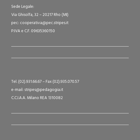
Sede Legale:
Via Ghisolfa, 32 – 20217 Rho (MI)
pec: cooperativa@pec.stripes.it
P.IVA e C.F. 09635360150
Tel. (02).931.66.67 – Fax (02).935.070.57
e-mail: stripes@pedagogia.it
C.C.I.A.A. Milano REA 1310082