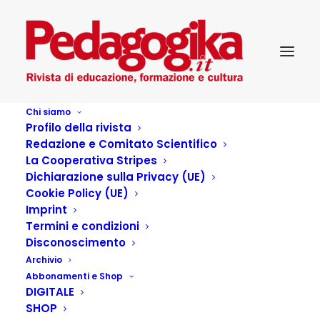
Chi siamo
Profilo della rivista
Redazione e Comitato Scientifico
La Cooperativa Stripes
Dichiarazione sulla Privacy (UE)
Cookie Policy (UE)
Radiografia della
Imprint
Termini e condizioni
professione docente: è
Disconoscimento
Archivio
ancora possibile
Abbonamenti e Shop
DIGITALE
formare gli insegnanti?
SHOP