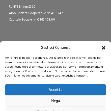
RUNTS N° rep.2360
Albo Società Cooperative N° A161242
Capitale Sociale i.v. € 365.108,00
Gestisci Consenso
Redazione Pedagogika.it e Sede Operativa
Per fornire le migliori esperienze, utilizziamo tecnologie come i cookie per
Via San Domenico Savio, 6 – 20017 Rho (MI)
memorizzare e/o accedere alle informazioni del dispositivo. Il consenso a
Reg. Tribunale: n. 187 del 29/03/97 | ISSN: 1593-2259
queste tecnologie ci permetterà di elaborare dati come il comportamento di
navigazione o ID unici su questo sito. Non acconsentire o ritirare il consenso
Web:
www.pedagogia.it
può influire negativamente su alcune caratteristiche e funzioni.
Accetta
Nega