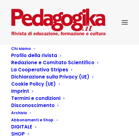
Chi siamo
Profilo della rivista
Redazione e Comitato Scientifico
La Cooperativa Stripes
Dichiarazione sulla Privacy (UE)
Cookie Policy (UE)
Profughi austriaci nella
Imprint
Termini e condizioni
Bari del 1944. Franz
Disconoscimento
Archivio
Theodor Csokor,
Abbonamenti e Shop
DIGITALE
Alexander Sacher-
SHOP