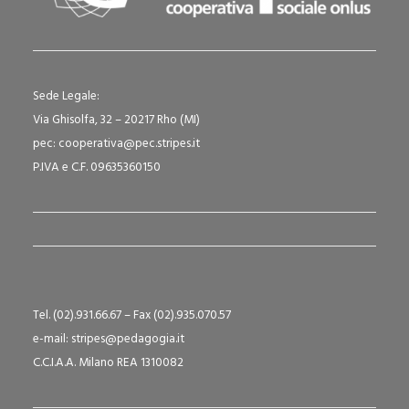
Sede Legale:
Via Ghisolfa, 32 – 20217 Rho (MI)
pec: cooperativa@pec.stripes.it
P.IVA e C.F. 09635360150
Tel. (02).931.66.67 – Fax (02).935.070.57
e-mail: stripes@pedagogia.it
C.C.I.A.A. Milano REA 1310082