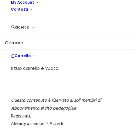
Masoch, Hermann Hakel
My Account
Contatti
tra Poesia e Propaganda
Ricerca
5 OTTOBRE 2021
|
IN
...PEDAGOGIKA CULTURA
,
SCELTI PER VOI
,
PEDAGOGIKA XXV 1 - VALUTAZIONE E IMPATTO SOCIALE
|
BY
MARIA ANTONIETTA SELVAGGIO
Carrello
Pasquale Gallo Profughi austriaci nella Bari del 1944. Franz
Theodor Csokor, Alexander Sacher-Masoch, Hermann
Il tuo carrello è vuoto.
Hakel tra Poesia e Propaganda Ed….
Questo contenuto è riservato ai soli membri di
Abbonamento al sito pedagogia.it
Registrati
.
Already a member?
Accedi