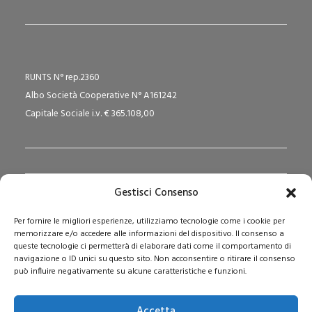
RUNTS N° rep.2360
Albo Società Cooperative N° A161242
Capitale Sociale i.v. € 365.108,00
Gestisci Consenso
Redazione Pedagogika.it e Sede Operativa
Per fornire le migliori esperienze, utilizziamo tecnologie come i cookie per
Via San Domenico Savio, 6 – 20017 Rho (MI)
memorizzare e/o accedere alle informazioni del dispositivo. Il consenso a
Reg. Tribunale: n. 187 del 29/03/97 | ISSN: 1593-2259
queste tecnologie ci permetterà di elaborare dati come il comportamento di
navigazione o ID unici su questo sito. Non acconsentire o ritirare il consenso
Web:
www.pedagogia.it
può influire negativamente su alcune caratteristiche e funzioni.
Accetta