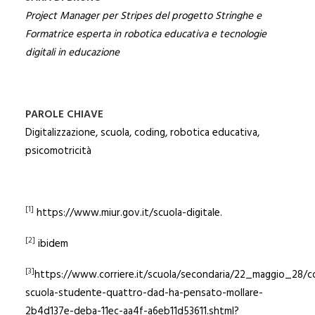
Project Manager per Stripes del progetto Stringhe e
Formatrice esperta in robotica educativa e tecnologie
digitali in educazione
PAROLE CHIAVE
Digitalizzazione, scuola, coding, robotica educativa,
psicomotricità
[1]
https://www.miur.gov.it/scuola-digitale.
[2]
ibidem
[3]
https://www.corriere.it/scuola/secondaria/22_maggio_28/c
scuola-studente-quattro-dad-ha-pensato-mollare-
2b4d137e-deba-11ec-aa4f-a6eb11d53611.shtml?