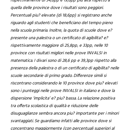
rispettivamente di 34,6pp e 19,6pp più alta rispetto a
quella delle province dove i risultati sono peggiori.
Percentuali piu? elevate (di 18,6pp) si registrano anche
riguardo agli studenti che beneficiano del tempo pieno
nella scuola primaria. Inoltre, la quota di scuole dove e?
presente una palestra o un certificato di agibilita? e?
rispettivamente maggiore di 25,8pp, e 33pp, nelle 10
province con risultati migliori nelle prove INVALSI in
matematica. I divari sono di 28,6 pp e 39,3pp rispetto alla
presenza della palestra o di un certificato di agibilita? nelle
scuole secondarie di primo grado. Differenze simili si
riscontrano considerando le 10 province dove piu? elevati
sono i punteggi nelle prove INVALSI in italiano e dove la
dispersione ‘implicita’ e? piu? bassa. La relazione positiva
tra offerta scolastica di qualità e riduzione delle
disuguaglianze sembra ancora piu? importante per i minori
svantaggiati. Se guardiamo infatti alle province dove si
concentrano maggiormente (con percentuali superiori al