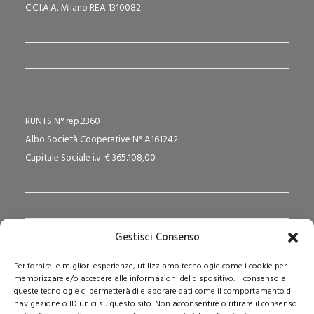
C.C.I.A.A. Milano REA 1310082
RUNTS N° rep.2360
Albo Società Cooperative N° A161242
Capitale Sociale i.v. € 365.108,00
Gestisci Consenso
Redazione Pedagogika.it e Sede Operativa
Per fornire le migliori esperienze, utilizziamo tecnologie come i cookie per
Via San Domenico Savio, 6 – 20017 Rho (MI)
memorizzare e/o accedere alle informazioni del dispositivo. Il consenso a
Reg. Tribunale: n. 187 del 29/03/97 | ISSN: 1593-2259
queste tecnologie ci permetterà di elaborare dati come il comportamento di
navigazione o ID unici su questo sito. Non acconsentire o ritirare il consenso
Web:
www.pedagogia.it