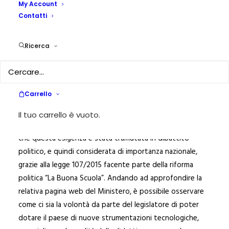
My Account
Stringhe (FREE)
Contatti
4 MAGGIO 2023
|
IN
ROBOTICA EDUCATIVA E I.A.
|
BY
ANGELO
Ricerca
FELICIANO BIANCHIN
La digitalizzazione della scuola è una delle grandi
tematiche che riguardano e stimolano fortemente il
Carrello
dibattito all’interno del panorama educativo e scolastico
italiano. Andando a consultare il sito MIUR, Ministero
Il tuo carrello è vuoto.
dell’Istruzione e del Merito, è possibile rendersi conto
che questa esigenza è stata tramutata in dibattito
politico, e quindi considerata di importanza nazionale,
grazie alla legge 107/2015 facente parte della riforma
politica “La Buona Scuola”. Andando ad approfondire la
relativa pagina web del Ministero, è possibile osservare
come ci sia la volontà da parte del legislatore di poter
dotare il paese di nuove strumentazioni tecnologiche,