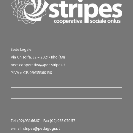
Sede Legale:
Via Ghisolfa, 32 – 20217 Rho (MI)
pec: cooperativa@pec.stripes.it
P.IVA e C.F. 09635360150
Tel. (02).931.66.67 – Fax (02).935.070.57
e-mail: stripes@pedagogia.it