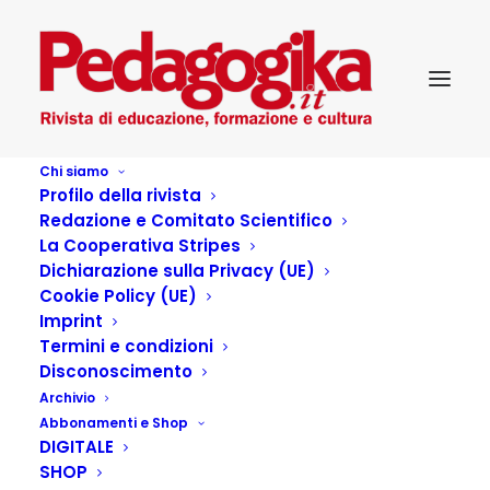
Chi siamo
Profilo della rivista
Redazione e Comitato Scientifico
La Cooperativa Stripes
Dichiarazione sulla Privacy (UE)
Cookie Policy (UE)
Libero… anche grazie
Imprint
Termini e condizioni
alla poesia e al teatro
Disconoscimento
Archivio
Abbonamenti e Shop
7 GIUGNO 2024
|
IN
PEDAGOGIKA_28_3_IMPREVISTI DENTRO IL
DIGITALE
CARCERE
|
BY
MADDALENA CAPALBI
SHOP