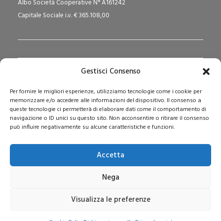
Albo Società Cooperative N° A161242
Capitale Sociale i.v. € 365.108,00
Gestisci Consenso
Redazione Pedagogika.it e Sede Operativa
Per fornire le migliori esperienze, utilizziamo tecnologie come i cookie per
Via San Domenico Savio, 6 – 20017 Rho (MI)
memorizzare e/o accedere alle informazioni del dispositivo. Il consenso a
Reg. Tribunale: n. 187 del 29/03/97 | ISSN: 1593-2259
queste tecnologie ci permetterà di elaborare dati come il comportamento di
navigazione o ID unici su questo sito. Non acconsentire o ritirare il consenso
Web:
www.pedagogia.it
può influire negativamente su alcune caratteristiche e funzioni.
Accetta
Nega
Visualizza le preferenze
© 2026 Pedagogia.it. Tutti i diritti riservati