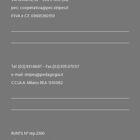
pec: cooperativa@pec.stripes.it
P.IVA e C.F. 09635360150
Tel. (02).931.66.67 – Fax (02).935.070.57
e-mail: stripes@pedagogia.it
C.C.I.A.A. Milano REA 1310082
RUNTS N° rep.2360