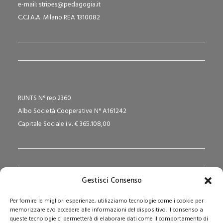
e-mail: stripes@pedagogia.it
C.C.I.A.A. Milano REA 1310082
RUNTS N° rep.2360
Albo Società Cooperative N° A161242
Capitale Sociale i.v. € 365.108,00
Gestisci Consenso
Redazione Pedagogika.it e Sede Operativa
Per fornire le migliori esperienze, utilizziamo tecnologie come i cookie per
Via San Domenico Savio, 6 – 20017 Rho (MI)
memorizzare e/o accedere alle informazioni del dispositivo. Il consenso a
Reg. Tribunale: n. 187 del 29/03/97 | ISSN: 1593-2259
queste tecnologie ci permetterà di elaborare dati come il comportamento di