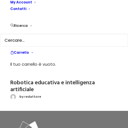
My Account
Contatti
Cosa ci resta della tv baby-sitter?
by admin
Ricerca
Coding e dintorni
Carrello
by Paola Navotti
Il tuo carrello è vuoto.
Robotica educativa e intelligenza
artificiale
by redattore