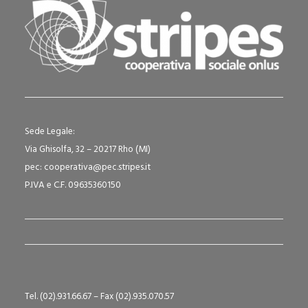
Sede Legale:
Via Ghisolfa, 32 – 20217 Rho (MI)
pec: cooperativa@pec.stripes.it
P.IVA e C.F. 09635360150
Tel. (02).931.66.67 – Fax (02).935.070.57