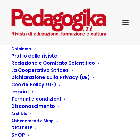
Chi siamo
Profilo della rivista
Redazione e Comitato Scientifico
La Cooperativa Stripes
Dichiarazione sulla Privacy (UE)
Autore:
Anna Albertario
Cookie Policy (UE)
Home
Articles Posted by
Imprint
Termini e condizioni
Disconoscimento
Archivio
Articoli dell'autore
Abbonamenti e Shop
DIGITALE
SHOP