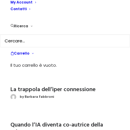
My Account
Contatti
The Black Keys – Peaches! (01/05/2026)
by Goffredo Villa
Ricerca
La pedagogia dell’attesa. Educare
nell’epoca dell’accelerazione
Carrello
by Gianluca Cacace
Il tuo carrello è vuoto.
La trappola dell’iper connessione
by Barbara Fabbroni
Quando l’IA diventa co-autrice della