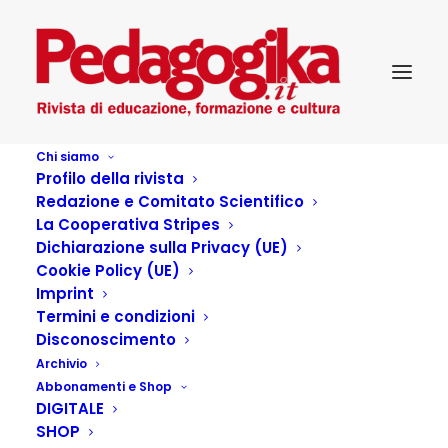
Chi siamo
Profilo della rivista
Redazione e Comitato Scientifico
La Cooperativa Stripes
Dichiarazione sulla Privacy (UE)
Articoli dell'autore
Cookie Policy (UE)
Imprint
Termini e condizioni
Disconoscimento
Bambole di Pezza – 5 (27/03/2026)
Archivio
Abbonamenti e Shop
by Goffredo Villa
DIGITALE
SHOP