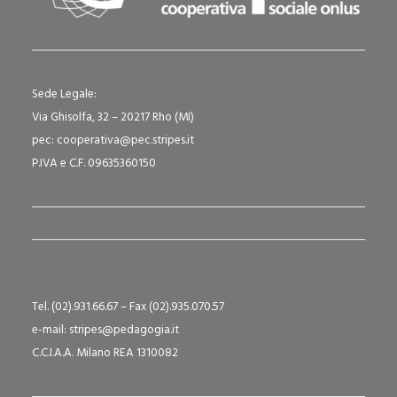
Sede Legale:
Via Ghisolfa, 32 – 20217 Rho (MI)
pec: cooperativa@pec.stripes.it
P.IVA e C.F. 09635360150
Tel. (02).931.66.67 – Fax (02).935.070.57
e-mail: stripes@pedagogia.it
C.C.I.A.A. Milano REA 1310082