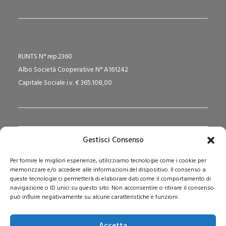
RUNTS N° rep.2360
Albo Società Cooperative N° A161242
Capitale Sociale i.v. € 365.108,00
Gestisci Consenso
Redazione Pedagogika.it e Sede Operativa
Per fornire le migliori esperienze, utilizziamo tecnologie come i cookie per
Via San Domenico Savio, 6 – 20017 Rho (MI)
memorizzare e/o accedere alle informazioni del dispositivo. Il consenso a
Reg. Tribunale: n. 187 del 29/03/97 | ISSN: 1593-2259
queste tecnologie ci permetterà di elaborare dati come il comportamento di
navigazione o ID unici su questo sito. Non acconsentire o ritirare il consenso
Web:
www.pedagogia.it
può influire negativamente su alcune caratteristiche e funzioni.
Accetta