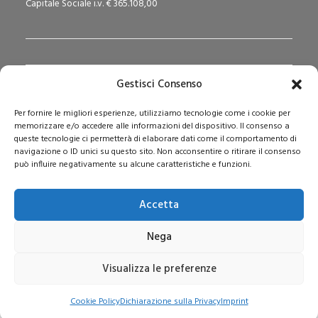
Capitale Sociale i.v. € 365.108,00
Gestisci Consenso
Redazione Pedagogika.it e Sede Operativa
Per fornire le migliori esperienze, utilizziamo tecnologie come i cookie per
Via San Domenico Savio, 6 – 20017 Rho (MI)
memorizzare e/o accedere alle informazioni del dispositivo. Il consenso a
Reg. Tribunale: n. 187 del 29/03/97 | ISSN: 1593-2259
queste tecnologie ci permetterà di elaborare dati come il comportamento di
navigazione o ID unici su questo sito. Non acconsentire o ritirare il consenso
Web:
www.pedagogia.it
può influire negativamente su alcune caratteristiche e funzioni.
Accetta
Nega
Visualizza le preferenze
© 2026 Pedagogia.it. Tutti i diritti riservati
Cookie Policy
Dichiarazione sulla Privacy
Imprint