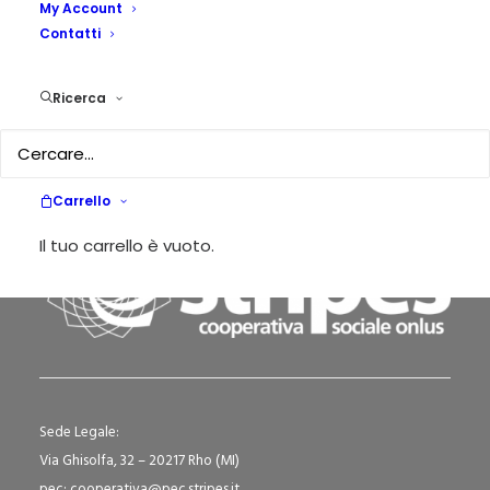
My Account
Contatti
Verso un’alleanza tra il sistema educativo
ed il mondo del lavoro
Ricerca
by Eugenio Gotti
Carrello
Il tuo carrello è vuoto.
Sede Legale:
Via Ghisolfa, 32 – 20217 Rho (MI)
pec: cooperativa@pec.stripes.it