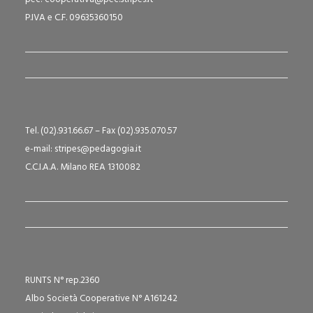
P.IVA e C.F. 09635360150
Tel. (02).931.66.67 – Fax (02).935.070.57
e-mail: stripes@pedagogia.it
C.C.I.A.A. Milano REA 1310082
RUNTS N° rep.2360
Albo Società Cooperative N° A161242