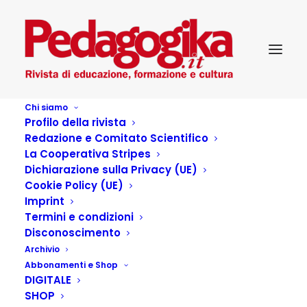
Chi siamo
Profilo della rivista
Redazione e Comitato Scientifico
La Cooperativa Stripes
Dichiarazione sulla Privacy (UE)
Autore:
Eugenio Gotti
Cookie Policy (UE)
Home
Articles Posted by
Imprint
Termini e condizioni
Disconoscimento
Archivio
Articoli dell'autore
Abbonamenti e Shop
DIGITALE
SHOP