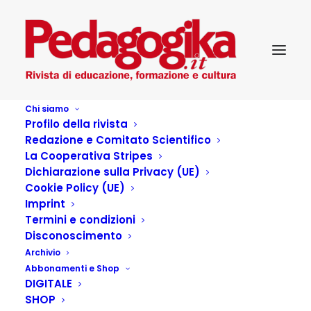
Chi siamo
Profilo della rivista
Redazione e Comitato Scientifico
Pedagogika_XXII_2 – La
La Cooperativa Stripes
Dichiarazione sulla Privacy (UE)
robotica educativa
Cookie Policy (UE)
Imprint
Termini e condizioni
Disconoscimento
Archivio
Articoli dell'autore
Abbonamenti e Shop
DIGITALE
SHOP