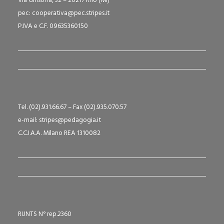
Via Ghisolfa, 32 – 20217 Rho (MI)
pec: cooperativa@pec.stripes.it
P.IVA e C.F. 09635360150
Tel. (02).931.66.67 – Fax (02).935.070.57
e-mail: stripes@pedagogia.it
C.C.I.A.A. Milano REA 1310082
RUNTS N° rep.2360