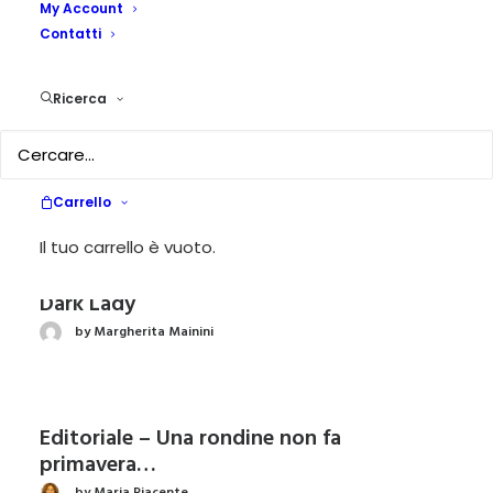
My Account
Il viaggio delle nuvole
Contatti
by redattore
Ricerca
E io sono la freccia
by redattore
Carrello
Il tuo carrello è vuoto.
Dark Lady
by Margherita Mainini
Editoriale – Una rondine non fa
primavera…
by Maria Piacente