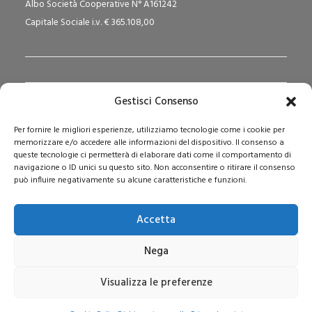
Albo Società Cooperative N° A161242
Capitale Sociale i.v. € 365.108,00
Gestisci Consenso
Redazione Pedagogika.it e Sede Operativa
Per fornire le migliori esperienze, utilizziamo tecnologie come i cookie per
Via San Domenico Savio, 6 – 20017 Rho (MI)
memorizzare e/o accedere alle informazioni del dispositivo. Il consenso a
Reg. Tribunale: n. 187 del 29/03/97 | ISSN: 1593-2259
queste tecnologie ci permetterà di elaborare dati come il comportamento di
navigazione o ID unici su questo sito. Non acconsentire o ritirare il consenso
Web:
www.pedagogia.it
può influire negativamente su alcune caratteristiche e funzioni.
Accetta
Nega
Visualizza le preferenze
© 2026 Pedagogia.it. Tutti i diritti riservati