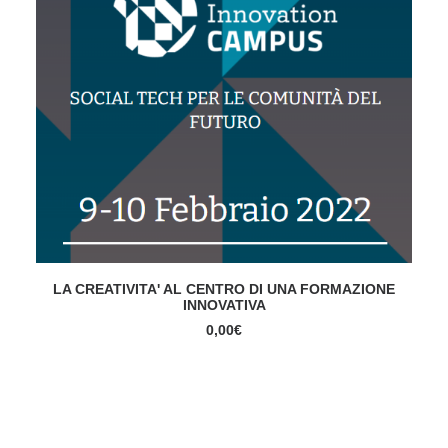
Questo
SELECT OPTIONS
prodotto
LA CREATIVITA' AL CENTRO DI UNA FORMAZIONE
ha
INNOVATIVA
più
0,00
€
varianti.
Le
C
opzioni
possono
essere
scelte
nella