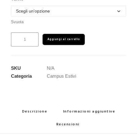
Svuota
VIAGGIO
Aggiungi al carrello
DA
DANTE
A
MARTE
SKU
N/A
CAMPUS
Categoria
Campus Estivi
DI
CODING
E
STAMPA
Descrizione
Informazioni aggiuntive
3D
quantità
Recensioni 