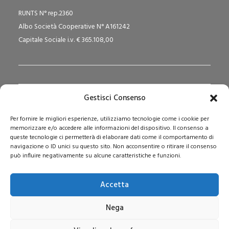
RUNTS N° rep.2360
Albo Società Cooperative N° A161242
Capitale Sociale i.v. € 365.108,00
Gestisci Consenso
Redazione Pedagogika.it e Sede Operativa
Per fornire le migliori esperienze, utilizziamo tecnologie come i cookie per
Via San Domenico Savio, 6 – 20017 Rho (MI)
memorizzare e/o accedere alle informazioni del dispositivo. Il consenso a
Reg. Tribunale: n. 187 del 29/03/97 | ISSN: 1593-2259
queste tecnologie ci permetterà di elaborare dati come il comportamento di
navigazione o ID unici su questo sito. Non acconsentire o ritirare il consenso
Web:
www.pedagogia.it
può influire negativamente su alcune caratteristiche e funzioni.
Accetta
Nega