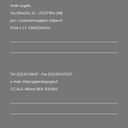
Sede Legale:
Via Ghisolfa, 32 – 20217 Rho (MI)
pec: cooperativa@pec.stripes.it
P.IVA e C.F. 09635360150
Tel. (02).931.66.67 – Fax (02).935.070.57
e-mail: stripes@pedagogia.it
C.C.I.A.A. Milano REA 1310082