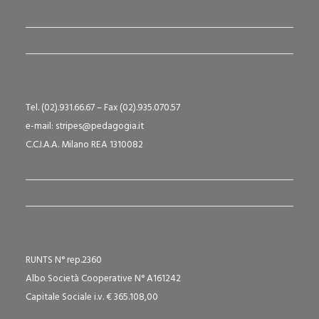
Tel. (02).931.66.67 – Fax (02).935.070.57
e-mail: stripes@pedagogia.it
C.C.I.A.A. Milano REA 1310082
RUNTS N° rep.2360
Albo Società Cooperative N° A161242
Capitale Sociale i.v. € 365.108,00