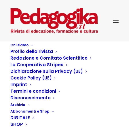
Chi siamo
Profilo della rivista
Redazione e Comitato Scientifico
La Cooperativa Stripes
Dichiarazione sulla Privacy (UE)
Cookie Policy (UE)
Scelti per voi ragazz*
Imprint
Termini e condizioni
XXI_3
Disconoscimento
Archivio
Abbonamenti e Shop
26 APRILE 2018
|
IN
...PEDAGOGIKA CULTURA
,
DIGITALE
PEDAGOGIKA_XXI_3-SCUOLA E FAMIGLIA:UN'ALLEANZA
POSSIBILE?
|
BY
REDATTORE
SHOP