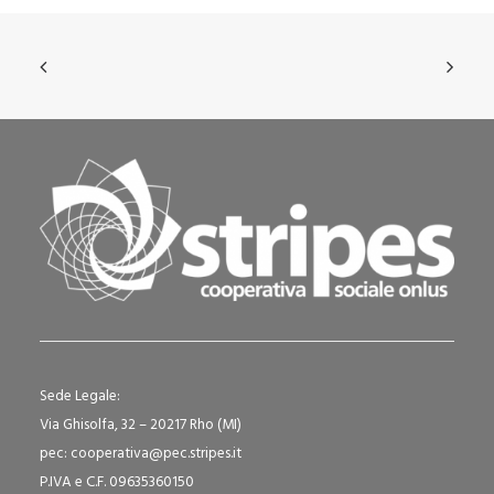
Sede Legale:
Via Ghisolfa, 32 – 20217 Rho (MI)
pec: cooperativa@pec.stripes.it
P.IVA e C.F. 09635360150