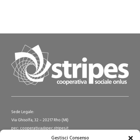
by Pedagogika.it
Sede Legale:
Via Ghisolfa, 32 – 20217 Rho (MI)
pec: cooperativa@pec.stripes.it
P.IVA e C.F. 09635360150
Gestisci Consenso