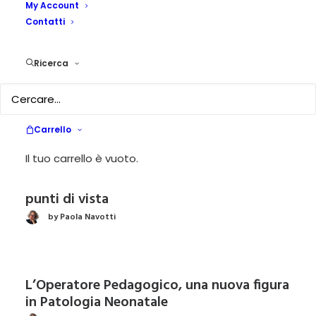
My Account
by Paola Navotti
Contatti
Ricerca
Gianni Rodari: dalla fantasia alla coscienza
di classe
by Paola Navotti
Carrello
Il tuo carrello è vuoto.
Didattica a distanza. Intrecci di parole e di
punti di vista
by Paola Navotti
L’Operatore Pedagogico, una nuova figura
in Patologia Neonatale