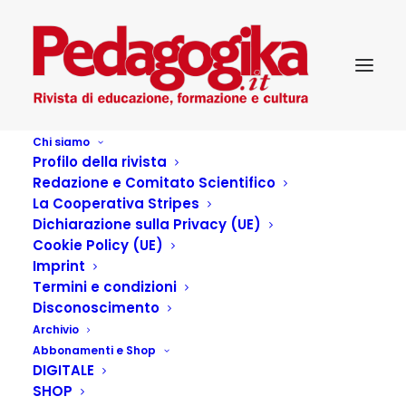
Chi siamo
Profilo della rivista
Redazione e Comitato Scientifico
Infanzia
La Cooperativa Stripes
Dichiarazione sulla Privacy (UE)
Cookie Policy (UE)
Imprint
Termini e condizioni
Articoli dell'autore
Disconoscimento
Archivio
Abbonamenti e Shop
DIGITALE
SHOP
I binari dell’abitudine