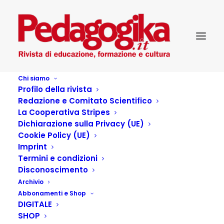
Chi siamo
Profilo della rivista
Redazione e Comitato Scientifico
Pedagogika_XXI_2-Narrare
La Cooperativa Stripes
Dichiarazione sulla Privacy (UE)
di sé
Cookie Policy (UE)
Imprint
Termini e condizioni
Disconoscimento
Archivio
Articoli dell'autore
Abbonamenti e Shop
DIGITALE
SHOP