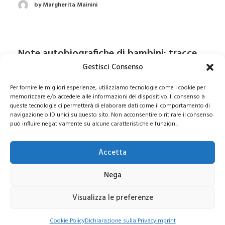
by Margherita Mainini
Note autobiografiche di bambini: tracce,
narrazioni, pratiche
Gestisci Consenso
by Franco Cambi
Per fornire le migliori esperienze, utilizziamo tecnologie come i cookie per
memorizzare e/o accedere alle informazioni del dispositivo. Il consenso a
queste tecnologie ci permetterà di elaborare dati come il comportamento di
navigazione o ID unici su questo sito. Non acconsentire o ritirare il consenso
può influire negativamente su alcune caratteristiche e funzioni.
Tu chiamala se vuoi, Awumbuk
by Alessia Todeschini
Accetta
Nega
Dall’ abbandono della scrittura alla
Visualizza le preferenze
semplificazione del pensiero
by Giorgio Macario
Cookie Policy
Dichiarazione sulla Privacy
Imprint