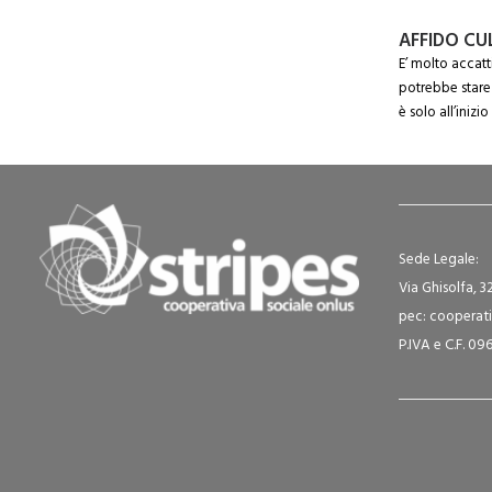
AFFIDO CU
E’ molto accatt
potrebbe stare d
è solo all’inizio
Sede Legale:
Via Ghisolfa, 3
pec: cooperati
P.IVA e C.F. 0