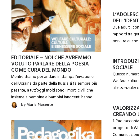
L’ADOLESC
DELL’IDENT
Due adulti, co
rapporti tra gen
penetra anche 
EDITORIALE – NOI CHE AVREMMO
INTRODUZI
VOLUTO PARLARE DELLA POESIA
SOCIALE
COME CURA DEL MONDO
Questo numero d
Mentre stiamo per andare in stampa l’invasione
Welfare cultura
dell’Ucraina da parte della Russia si fa sempre più
all’essenziale
pesante, a tutt’oggi molti sono i morti civili che
insieme a bambine e bambini innocenti hanno…
by Maria Piacente
VALORIZZA
CREANDO 
1. Può raccont
progetto di Wel
Comunicazione