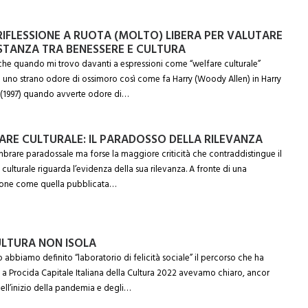
RIFLESSIONE A RUOTA (MOLTO) LIBERA PER VALUTARE
ISTANZA TRA BENESSERE E CULTURA
è che quando mi trovo davanti a espressioni come “welfare culturale”
 uno strano odore di ossimoro così come fa Harry (Woody Allen) in Harry
 (1997) quando avverte odore di…
ARE CULTURALE: IL PARADOSSO DELLA RILEVANZA
brare paradossale ma forse la maggiore criticità che contraddistingue il
 culturale riguarda l’evidenza della sua rilevanza. A fronte di una
ione come quella pubblicata…
ULTURA NON ISOLA
abbiamo definito “laboratorio di felicità sociale” il percorso che ha
 a Procida Capitale Italiana della Cultura 2022 avevamo chiaro, ancor
ell’inizio della pandemia e degli…