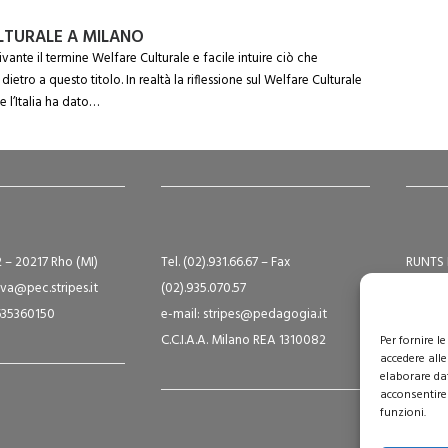
LTURALE A MILANO
ivante il termine Welfare Culturale e facile intuire ciò che
ietro a questo titolo. In realtà la riflessione sul Welfare Culturale
 e l’Italia ha dato…
2 – 20217 Rho (MI)
Tel. (02).931.66.67 – Fax
RUNTS 
va@pec.stripes.it
(02).935.070.57
Albo S
9635360150
e-mail: stripes@pedagogia.it
A16124
C.C.I.A.A. Milano REA 1310082
Capital
Per fornire 
accedere alle
elaborare da
acconsentire 
funzioni.