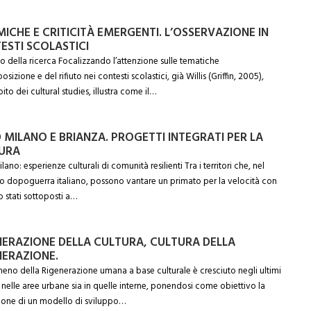
ICHE E CRITICITÀ EMERGENTI. L’OSSERVAZIONE IN
ESTI SCOLASTICI
o della ricerca Focalizzando l’attenzione sulle tematiche
osizione e del rifiuto nei contesti scolastici, già Willis (Griffin, 2005),
ito dei cultural studies, illustra come il…
 MILANO E BRIANZA. PROGETTI INTEGRATI PER LA
URA
ano: esperienze culturali di comunità resilienti Tra i territori che, nel
 dopoguerra italiano, possono vantare un primato per la velocità con
o stati sottoposti a…
NERAZIONE DELLA CULTURA, CULTURA DELLA
NERAZIONE.
meno della Rigenerazione umana a base culturale è cresciuto negli ultimi
a nelle aree urbane sia in quelle interne, ponendosi come obiettivo la
ione di un modello di sviluppo…