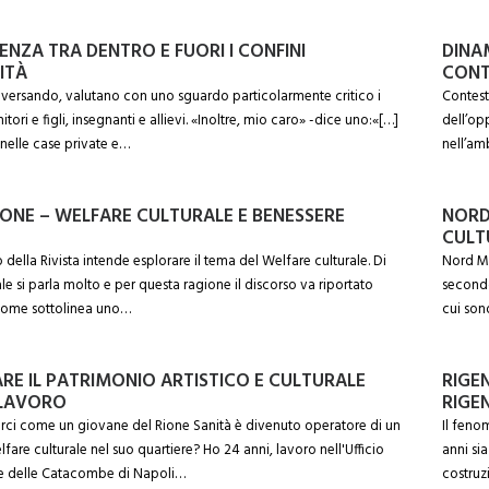
ENZA TRA DENTRO E FUORI I CONFINI
DINAM
ITÀ
CONT
nversando, valutano con uno sguardo particolarmente critico i
Contest
itori e figli, insegnanti e allievi. «Inoltre, mio caro» -dice uno:«[…]
dell’opp
nelle case private e…
nell’amb
ONE – WELFARE CULTURALE E BENESSERE
NORD
CULT
ella Rivista intende esplorare il tema del Welfare culturale. Di
Nord Mil
le si parla molto e per questa ragione il discorso va riportato
secondo
: come sottolinea uno…
cui son
RE IL PATRIMONIO ARTISTICO E CULTURALE
RIGE
LAVORO
RIGE
arci come un giovane del Rione Sanità è divenuto operatore di un
Il feno
fare culturale nel suo quartiere? Ho 24 anni, lavoro nell'Ufficio
anni si
 delle Catacombe di Napoli…
costruz