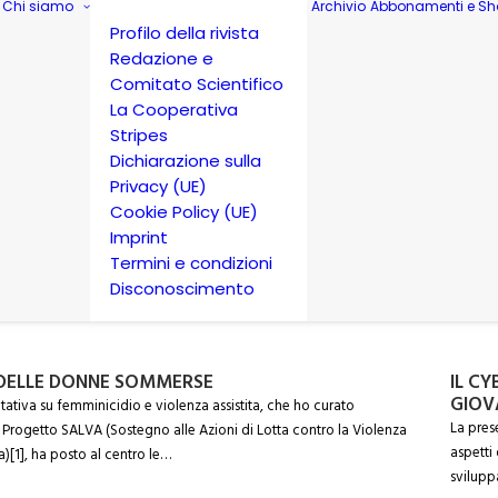
Chi siamo
Archivio
Abbonamenti e Sh
Profilo della rivista
Redazione e
Comitato Scientifico
La Cooperativa
Stripes
Dichiarazione sulla
Privacy (UE)
Cookie Policy (UE)
Imprint
Termini e condizioni
Disconoscimento
 DELLE DONNE SOMMERSE
IL C
GIOV
itativa su femminicidio e violenza assistita, che ho curato
La pres
 Progetto SALVA (Sostegno alle Azioni di Lotta contro la Violenza
aspetti
)[1], ha posto al centro le…
svilupp