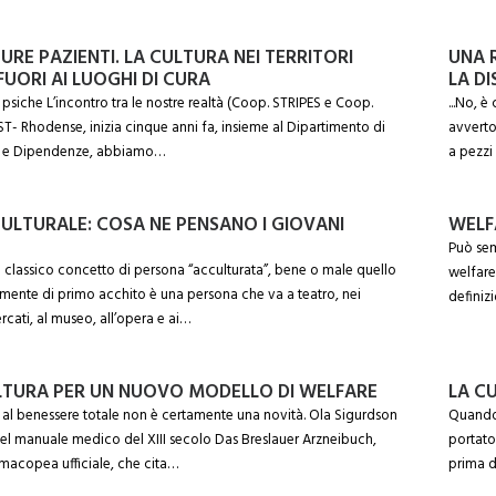
URE PAZIENTI. LA CULTURA NEI TERRITORI
UNA 
FUORI AI LUOGHI DI CURA
LA D
 e psiche L’incontro tra le nostre realtà (Coop. STRIPES e Coop.
...No, 
SST- Rhodense, inizia cinque anni fa, insieme al Dipartimento di
avverto
e e Dipendenze, abbiamo…
a pezzi
ULTURALE: COSA NE PENSANO I GIOVANI
WELF
Può sem
 classico concetto di persona “acculturata”, bene o male quello
welfare
 mente di primo acchito è una persona che va a teatro, nei
definiz
rcati, al museo, all’opera e ai…
LTURA PER UN NUOVO MODELLO DI WELFARE
LA C
i al benessere totale non è certamente una novità. Ola Sigurdson
Quando 
el manuale medico del XIII secolo Das Breslauer Arzneibuch,
portato
rmacopea ufficiale, che cita…
prima d