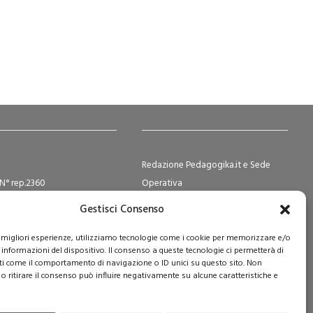
Redazione Pedagogika.it e Sede
N° rep.2360
Operativa
ocietà Cooperative N°
Via San Domenico Savio, 6 – 20017
Gestisci Consenso
2
Rho (MI)
e Sociale i.v. € 365.108,00
Reg. Tribunale: n. 187 del 29/03/97 |
le migliori esperienze, utilizziamo tecnologie come i cookie per memorizzare e/o
 informazioni del dispositivo. Il consenso a queste tecnologie ci permetterà di
ISSN: 1593-2259
ti come il comportamento di navigazione o ID unici su questo sito. Non
Web:
www.pedagogia.it
o ritirare il consenso può influire negativamente su alcune caratteristiche e