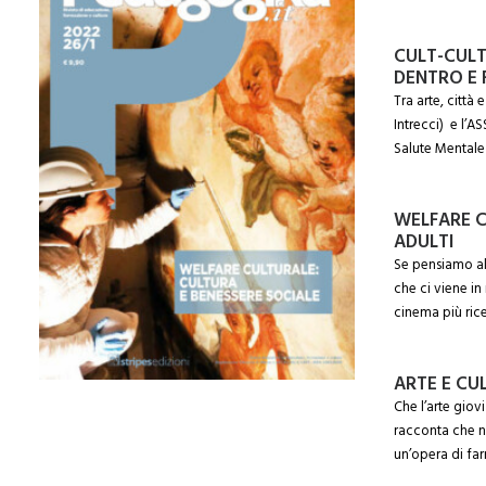
CULT-CULT
DENTRO E 
Tra arte, città
Intrecci) e l’A
Salute Mental
WELFARE C
ADULTI
Se pensiamo al
che ci viene in
cinema più rice
ARTE E CU
Che l’arte giov
racconta che n
un’opera di fa