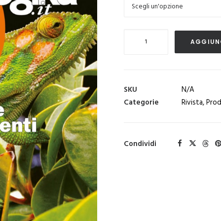
Pedagogika_XVII_4-
AGGIUNG
Ambiente
e
cambia…
menti
SKU
N/A
quantità
Categorie
Rivista
,
Prod
Condividi