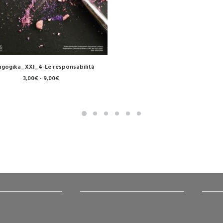
SCEGLI
gogika_XXI_4-Le responsabilità
to
Fascia
3,00
€
-
9,00
€
di
prezzo:
da
3,00€
a
9,00€
o
to