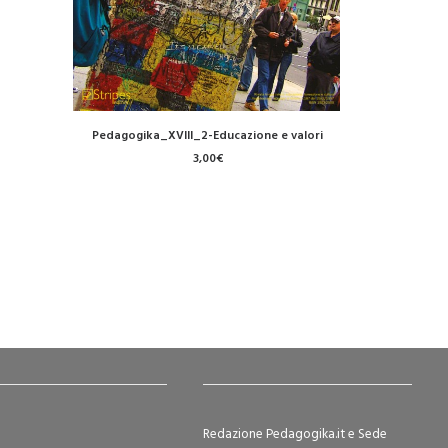
Questo
SCEGLI
Pedagogika_XVIII_2-Educazione e valori
prodotto
3,00
€
ha
più
varianti.
Le
opzioni
possono
essere
scelte
nella
pagina
del
prodotto
Redazione Pedagogika.it e Sede