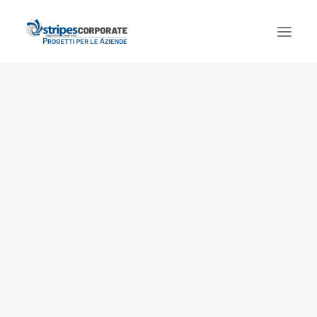
Chi siamo
Welfare aziendale
Eventi e comunicazione
Formazione e consulenza
Corporate social responsibility
Privacy Policy
Cookie Policy
Contatti
Cookie Policy (UE)
Dichiarazione sulla Privacy (UE)
Imprint
Disconoscimento
Ricerca
Login / Register