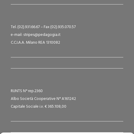
Tel. (02).931.66.67 – Fax (02).935.070.57
e-mail: stripes@pedagogia.it
C.C.I.A.A. Milano REA 1310082
RUNTS N° rep.2360
Albo Società Cooperative N° A161242
Capitale Sociale i.v. € 365.108,00