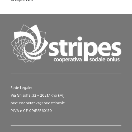
Sede Legale:
Via Ghisolfa, 32 – 20217 Rho (MI)
pec: cooperativa@pec.stripes.it
P.IVA e C.F. 09635360150