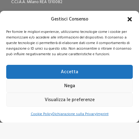
C.C.I.A.A. Milano REA 1310082
Gestisci Consenso
Per fornire le migliori esperienze, utilizziamo tecnologie come i cookie per
memorizzare e/o accedere alle informazioni del dispositivo. Il consenso a
queste tecnologie ci permetterà di elaborare dati come il comportamento di
navigazione o ID unici su questo sito. Non acconsentire o ritirare il consenso
RUNTS N° rep.2360
può influire negativamente su alcune caratteristiche e funzioni.
Albo Società Cooperative N° A161242
Capitale Sociale i.v. € 365.108,00
Accetta
Nega
Visualizza le preferenze
Redazione Pedagogika.it e Sede Operativa
Cookie Policy
Dichiarazione sulla Privacy
Imprint
Via San Domenico Savio, 6 – 20017 Rho (MI)
Reg. Tribunale: n. 187 del 29/03/97 | ISSN: 1593-2259
Web:
www.pedagogia.it