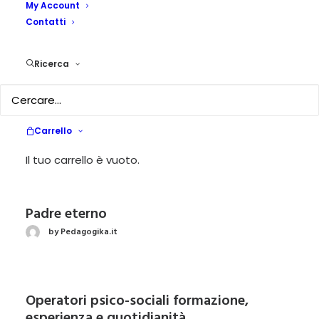
My Account
Riaprire la comunicazione genitori-figli
Contatti
attraverso la fiaba
by Pedagogika.it
Ricerca
Il fenomeno del bullismo
Carrello
by Pedagogika.it
Il tuo carrello è vuoto.
Padre eterno
by Pedagogika.it
Operatori psico-sociali formazione,
esperienza e quotidianità