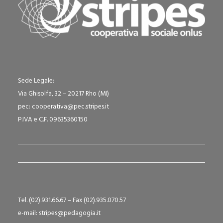
Sede Legale:
Via Ghisolfa, 32 – 20217 Rho (MI)
pec: cooperativa@pec.stripes.it
P.IVA e C.F. 09635360150
Tel. (02).931.66.67 – Fax (02).935.070.57
e-mail: stripes@pedagogia.it