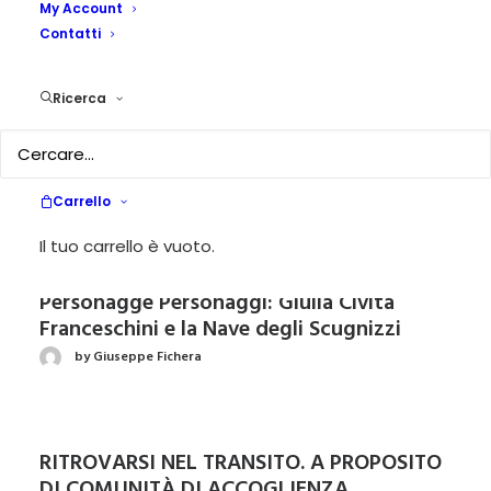
My Account
Corpo educante
Contatti
by Francesco Cappa
Ricerca
Un villaggio per educare
by redattore
Carrello
Il tuo carrello è vuoto.
Personagge Personaggi: Giulia Civita
Franceschini e la Nave degli Scugnizzi
by Giuseppe Fichera
RITROVARSI NEL TRANSITO. A PROPOSITO
DI COMUNITÀ DI ACCOGLIENZA