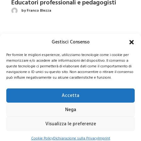
Educatori professionali e pedagogisti
by Franco Blezza
Sviluppo e linguaggio nella crescita del
Gestisci Consenso
bambino dai 5 mesi ai 3 anni
Per fornire le migliori esperienze, utilizziamo tecnologie come i cookie per
by redattore
memorizzare e/o accedere alle informazioni del dispositivo. Il consenso a
queste tecnologie ci permetterà di elaborare dati come il comportamento di
navigazione o ID unici su questo sito. Non acconsentire o ritirare il consenso
può influire negativamente su alcune caratteristiche e funzioni.
Ma ancora con il corpo sbagliato?
Accetta
by redattore
Nega
Visualizza le preferenze
Il corpo e l’identità di genere
by redattore
Cookie Policy
Dichiarazione sulla Privacy
Imprint