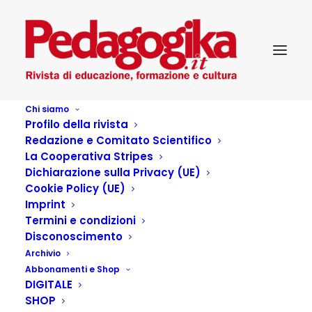
Chi siamo
Profilo della rivista
Redazione e Comitato Scientifico
Pedagogika XXIII_3 – Il
La Cooperativa Stripes
Dichiarazione sulla Privacy (UE)
corpo che ci abita
Cookie Policy (UE)
Imprint
Termini e condizioni
Disconoscimento
Archivio
Articoli dell'autore
Abbonamenti e Shop
DIGITALE
SHOP