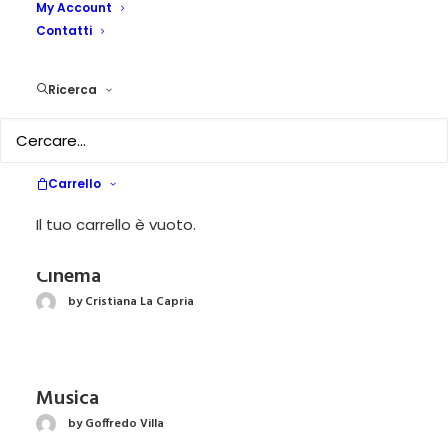
My Account
Robot in educazione
Contatti
by Francesco Cappa
Ricerca
Un villaggio per educare
by Alessia Todeschini
Carrello
Il tuo carrello è vuoto.
Cinema
by Cristiana La Capria
Musica
by Goffredo Villa