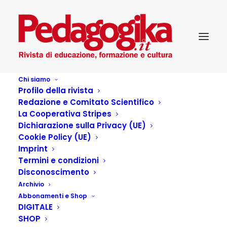
Chi siamo
Profilo della rivista
Redazione e Comitato Scientifico
Pedagogika_XXI_1-Robot in
La Cooperativa Stripes
Dichiarazione sulla Privacy (UE)
Educazione
Cookie Policy (UE)
Imprint
Termini e condizioni
Disconoscimento
Archivio
Articoli dell'autore
Abbonamenti e Shop
DIGITALE
SHOP