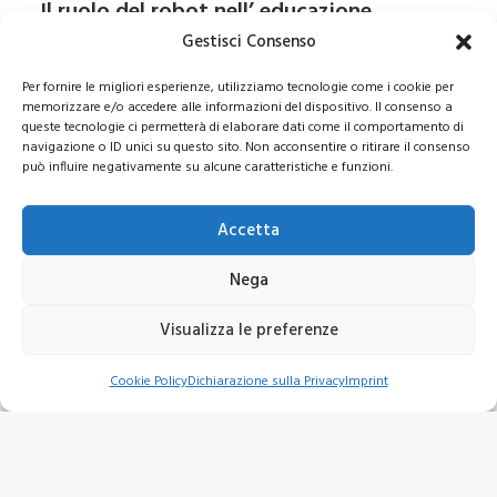
Il ruolo del robot nell’ educazione
by Paolo Rossetti
Gestisci Consenso
Per fornire le migliori esperienze, utilizziamo tecnologie come i cookie per
memorizzare e/o accedere alle informazioni del dispositivo. Il consenso a
queste tecnologie ci permetterà di elaborare dati come il comportamento di
La robotica educativa: luci e ombre nel
navigazione o ID unici su questo sito. Non acconsentire o ritirare il consenso
può influire negativamente su alcune caratteristiche e funzioni.
panorama europeo e italiano
by Gennaro Piro
Accetta
Nega
Robotica in educazione (editoriale)
Visualizza le preferenze
by Igor Guida
Cookie Policy
Dichiarazione sulla Privacy
Imprint