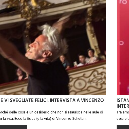
 VI SVEGLIATE FELICI. INTERVISTA A VINCENZO
ISTAN
INTE
rché delle cose è un desiderio che non si esaurisce nelle aule di
Tra amo
 la vita. Ecco la fisica (e la vita) di Vincenzo Schettini.
essere 