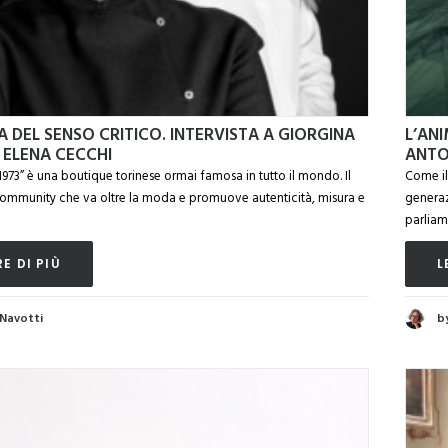
A DEL SENSO CRITICO. INTERVISTA A GIORGINA
L’ANI
D ELENA CECCHI
ANTO
1973” è una boutique torinese ormai famosa in tutto il mondo. Il
Come il
ommunity che va oltre la moda e promuove autenticità, misura e
generaz
parliam
E DI PIÙ
L
 Navotti
b