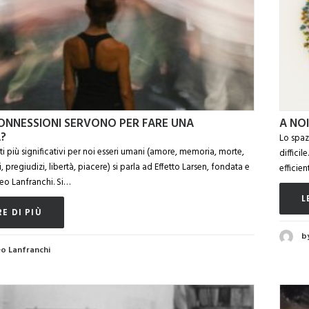
NNESSIONI SERVONO PER FARE UNA
A NOI
?
Lo spaz
 più significativi per noi esseri umani (amore, memoria, morte,
diffici
ti, pregiudizi, libertà, piacere) si parla ad Effetto Larsen, fondata e
efficien
eo Lanfranchi. Si…
L
E DI PIÙ
b
o Lanfranchi