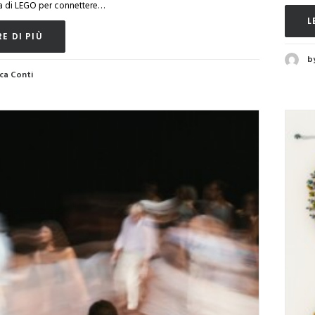
tta di LEGO per connettere…
L
E DI PIÙ
b
ca Conti