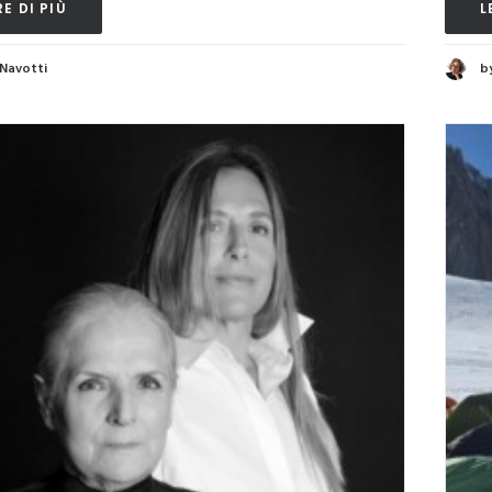
E DI PIÙ
L
 Navotti
b