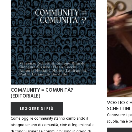
COMMUNITY = COMUNITÀ?
(EDITORIALE)
VOGLIO CHE
SCHETTINI
LEGGERE DI PIÙ
Conoscere il pe
Come oggi le community stanno cambiando il
scuola, ma è per
bisogno umano di comunità, cioè di legami reali e
di condivisione? Le community sono in grado di