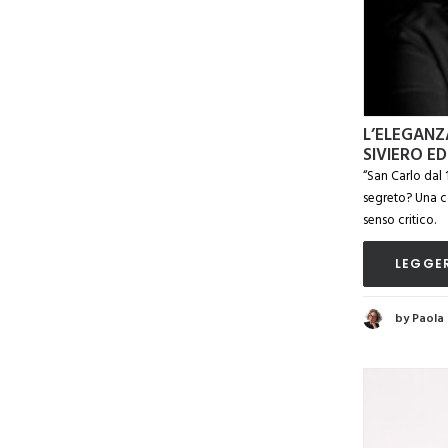
L’ELEGANZ
SIVIERO E
“San Carlo dal 
segreto? Una c
senso critico.
LEGGER
by Paola