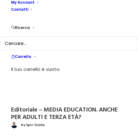
My Account
by Maria Piacente
Contatti
Ricerca
Dare valore alle persone (editoriale)
by Maria Piacente
Carrello
Il tuo carrello è vuoto.
UN NUOVO INIZIO (editoriale)
by Maria Piacente
Editoriale – MEDIA EDUCATION. ANCHE
PER ADULTI E TERZA ETÀ?
by Igor Guida