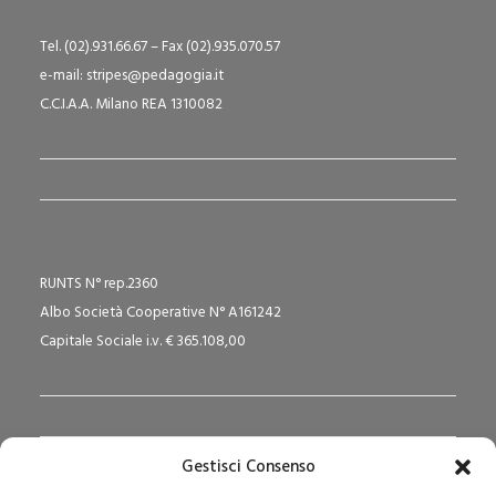
Tel. (02).931.66.67 – Fax (02).935.070.57
e-mail: stripes@pedagogia.it
C.C.I.A.A. Milano REA 1310082
RUNTS N° rep.2360
Albo Società Cooperative N° A161242
Capitale Sociale i.v. € 365.108,00
Gestisci Consenso
Redazione Pedagogika.it e Sede Operativa