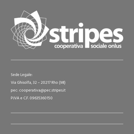
Sede Legale:
Via Ghisolfa, 32 – 20217 Rho (MI)
pec: cooperativa@pec.stripes.it
P.IVA e C.F. 09635360150