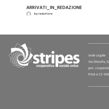
ARRIVATI_IN_REDAZIONE
by redattore
Sede Legale:
Via Ghisolfa, 3
pec: cooperati
P.IVA e C.F. 0