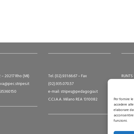
2 – 20217 Rho (MI)
Tel. (02).931.66.67 – Fax
RUNTS 
va@pec.stripes.it
(02).935.070.57
Albo S
9635360150
e-mail: stripes@pedagogia.it
A16124
C.C.I.A.A. Milano REA 1310082
Per fornire 
Capital
accedere alle
elaborare da
acconsentire 
funzioni.