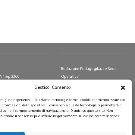
Redazione Pedagogika.it e Sede
N° rep.2360
Operativa
ocietà Cooperative N°
Via San Domenico Savio, 6 – 20017
Gestisci Consenso
2
Rho (MI)
le migliori esperienze, utilizziamo tecnologie come i cookie per memorizzare e/o
e Sociale i.v. € 365.108,00
Reg. Tribunale: n. 187 del 29/03/97 |
 informazioni del dispositivo. Il consenso a queste tecnologie ci permetterà di
ISSN: 1593-2259
ti come il comportamento di navigazione o ID unici su questo sito. Non
Web:
www.pedagogia.it
o ritirare il consenso può influire negativamente su alcune caratteristiche e