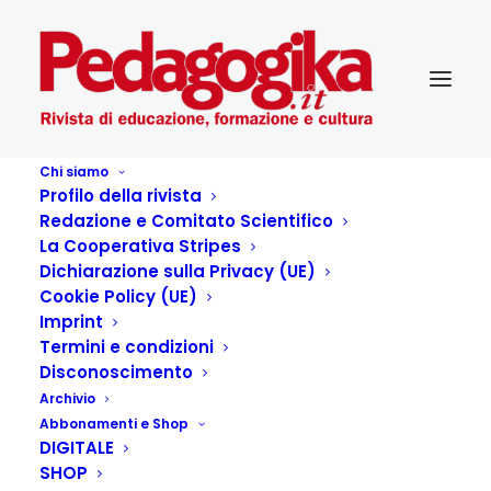
Chi siamo
Profilo della rivista
Pedagogika_XV_3-Educare alla creatività
Redazione e Comitato Scientifico
Home
Pedagogika_XV_3-Educare alla creatività
La Cooperativa Stripes
Dichiarazione sulla Privacy (UE)
Cookie Policy (UE)
Imprint
Termini e condizioni
Disconoscimento
Archivio
Abbonamenti e Shop
DIGITALE
SHOP