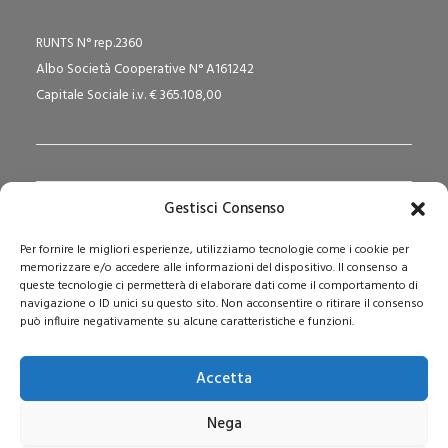
RUNTS N° rep.2360
Albo Società Cooperative N° A161242
Capitale Sociale i.v. € 365.108,00
Gestisci Consenso
Redazione Pedagogika.it e Sede Operativa
Per fornire le migliori esperienze, utilizziamo tecnologie come i cookie per
Via San Domenico Savio, 6 – 20017 Rho (MI)
memorizzare e/o accedere alle informazioni del dispositivo. Il consenso a
Reg. Tribunale: n. 187 del 29/03/97 | ISSN: 1593-2259
queste tecnologie ci permetterà di elaborare dati come il comportamento di
navigazione o ID unici su questo sito. Non acconsentire o ritirare il consenso
Web:
www.pedagogia.it
può influire negativamente su alcune caratteristiche e funzioni.
Accetta
Nega