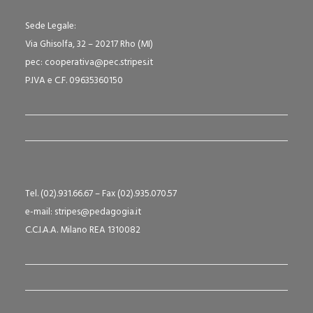
Sede Legale:
Via Ghisolfa, 32 – 20217 Rho (MI)
pec: cooperativa@pec.stripes.it
P.IVA e C.F. 09635360150
Tel. (02).931.66.67 – Fax (02).935.070.57
e-mail: stripes@pedagogia.it
C.C.I.A.A. Milano REA 1310082