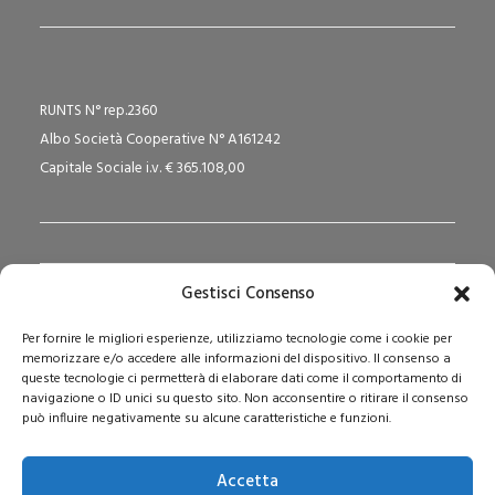
RUNTS N° rep.2360
Albo Società Cooperative N° A161242
Capitale Sociale i.v. € 365.108,00
Gestisci Consenso
Redazione Pedagogika.it e Sede Operativa
Per fornire le migliori esperienze, utilizziamo tecnologie come i cookie per
Via San Domenico Savio, 6 – 20017 Rho (MI)
memorizzare e/o accedere alle informazioni del dispositivo. Il consenso a
Reg. Tribunale: n. 187 del 29/03/97 | ISSN: 1593-2259
queste tecnologie ci permetterà di elaborare dati come il comportamento di
navigazione o ID unici su questo sito. Non acconsentire o ritirare il consenso
Web:
www.pedagogia.it
può influire negativamente su alcune caratteristiche e funzioni.
Accetta