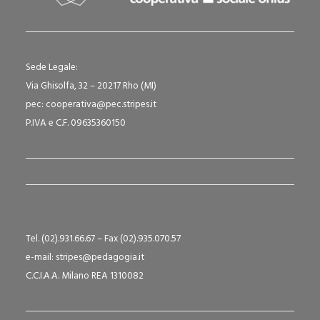
Sede Legale:
Via Ghisolfa, 32 – 20217 Rho (MI)
pec: cooperativa@pec.stripes.it
P.IVA e C.F. 09635360150
Tel. (02).931.66.67 – Fax (02).935.070.57
e-mail: stripes@pedagogia.it
C.C.I.A.A. Milano REA 1310082