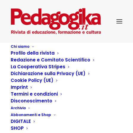
Chi siamo
Profilo della rivista
Pedagogika_XVIII_1-Dove crescono bambine e
Redazione e Comitato Scientifico
bambini
La Cooperativa Stripes
Home
Pedagogika_XVIII_1-Dove crescono bambine e bambini
Dichiarazione sulla Privacy (UE)
Cookie Policy (UE)
Imprint
Termini e condizioni
Disconoscimento
Archivio
Abbonamenti e Shop
DIGITALE
SHOP