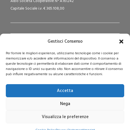
Albo Società Cooperative N° A161242
Capitale Sociale i.v. € 365.108,00
Gestisci Consenso
Redazione Pedagogika.it e Sede Operativa
Per fornire le migliori esperienze, utilizziamo tecnologie come i cookie per
Via San Domenico Savio, 6 – 20017 Rho (MI)
memorizzare e/o accedere alle informazioni del dispositivo. Il consenso a
Reg. Tribunale: n. 187 del 29/03/97 | ISSN: 1593-2259
queste tecnologie ci permetterà di elaborare dati come il comportamento di
navigazione o ID unici su questo sito. Non acconsentire o ritirare il consenso
Web:
www.pedagogia.it
può influire negativamente su alcune caratteristiche e funzioni.
Accetta
Nega
Visualizza le preferenze
© 2026 Stripes Cooperativa Sociale ONLUS. Tutti i diritti riservati