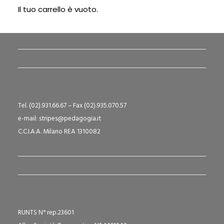
Il tuo carrello è vuoto.
pec: cooperativa@pec.stripes.it
P.IVA e C.F. 09635360150
Tel. (02).931.66.67 – Fax (02).935.070.57
e-mail: stripes@pedagogia.it
C.C.I.A.A. Milano REA 1310082
RUNTS N° rep.23601