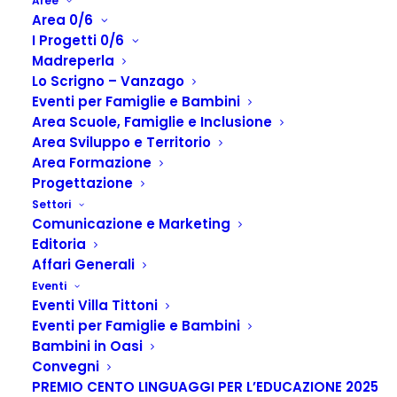
Aree
Area 0/6
I Progetti 0/6
Madreperla
Lo Scrigno – Vanzago
Eventi per Famiglie e Bambini
Area Scuole, Famiglie e Inclusione
Area Sviluppo e Territorio
Area Formazione
Progettazione
Autore:
saradibruno
Settori
Comunicazione e Marketing
Home
Articles Posted by
Editoria
Affari Generali
Eventi
Eventi Villa Tittoni
Eventi per Famiglie e Bambini
Non ho trovato nulla
Bambini in Oasi
Convegni
PREMIO CENTO LINGUAGGI PER L’EDUCAZIONE 2025