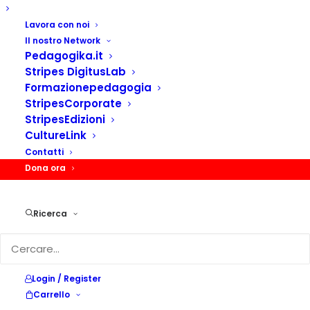
Sembra che non possiamo trovare quello che stati
cercando. Forse ti può aiutare la ricerca.
Lavora con noi
Il nostro Network
Pedagogika.it
Stripes DigitusLab
Formazionepedagogia
StripesCorporate
StripesEdizioni
CultureLink
Contatti
Dona ora
Ricerca
Login / Register
Sede Legale:
Carrello
Via Ghisolfa, 32 – 20017 Rho (MI)