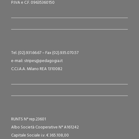
P.IVA e C.F. 09635360150
Tel. (02).931.66.67 – Fax (02).935.070.57
e-mail: stripes@pedagogia.it
C.C.I.A.A. Milano REA 1310082
RUNTS N° rep.23601
Albo Società Cooperative N° A161242
Capitale Sociale i.v. € 365.108,00