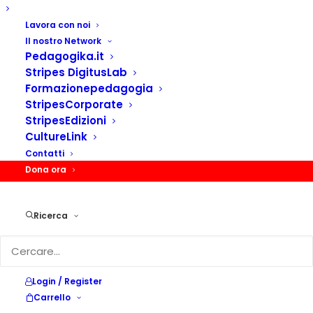
Lavora con noi
Il nostro Network
Pedagogika.it
Stripes DigitusLab
Formazionepedagogia
StripesCorporate
StripesEdizioni
CultureLink
Contatti
Dona ora
Ricerca
Dafne Guida
Login / Register
Carrello