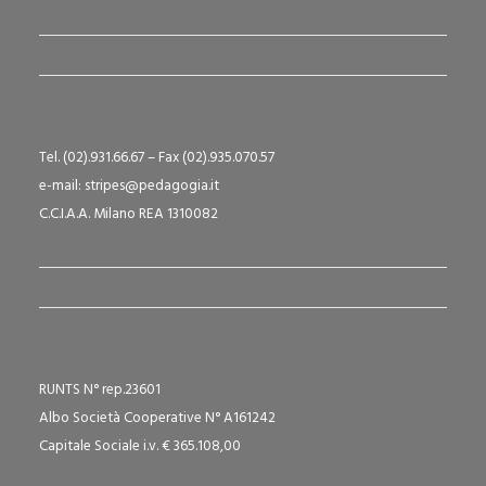
Tel. (02).931.66.67 – Fax (02).935.070.57
e-mail: stripes@pedagogia.it
C.C.I.A.A. Milano REA 1310082
RUNTS N° rep.23601
Albo Società Cooperative N° A161242
Capitale Sociale i.v. € 365.108,00