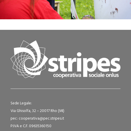
Sede Legale:
Via Ghisolfa, 32 – 20017 Rho (MI)
pec: cooperativa@pec.stripes.it
P.IVA e C.F. 09635360150