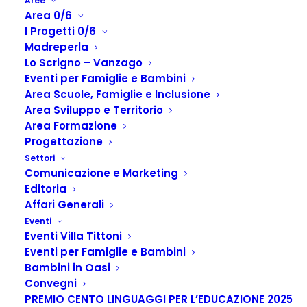
Aree
Area 0/6
I Progetti 0/6
Madreperla
Lo Scrigno – Vanzago
Eventi per Famiglie e Bambini
Area Scuole, Famiglie e Inclusione
Area Sviluppo e Territorio
Area Formazione
Progettazione
Child safeguarding Policy
Settori
Comunicazione e Marketing
Home
Child Safeguarding Policy
Child safeguarding Policy
Editoria
Affari Generali
Eventi
Eventi Villa Tittoni
Eventi per Famiglie e Bambini
CHILD SAFEGUARDING
Bambini in Oasi
Convegni
POLICY
PREMIO CENTO LINGUAGGI PER L’EDUCAZIONE 2025