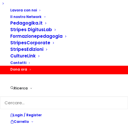
Principi, linee guida e procedure per la
Lavora con noi
Il nostro Network
tutela e la protezione di bambine, bambini e
Pedagogika.it
Stripes DigitusLab
adolescenti
Formazionepedagogia
StripesCorporate
StripesEdizioni
CultureLink
Contatti
Dona ora
Ricerca
Login / Register
Carrello