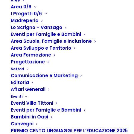
Aree
Area 0/6
I Progetti 0/6
Madreperla
Lo Scrigno – Vanzago
Eventi per Famiglie e Bambini
Area Scuole, Famiglie e Inclusione
Area Sviluppo e Territorio
Area Formazione
Progettazione
Contatti
Settori
Comunicazione e Marketing
Home
Contatti
Editoria
Affari Generali
Eventi
Eventi Villa Tittoni
Stripes Cooperativa Sociale Onlus
Eventi per Famiglie e Bambini
Bambini in Oasi
Sede legale:
Convegni
PREMIO CENTO LINGUAGGI PER L’EDUCAZIONE 2025
Via Ghisolfa, 32