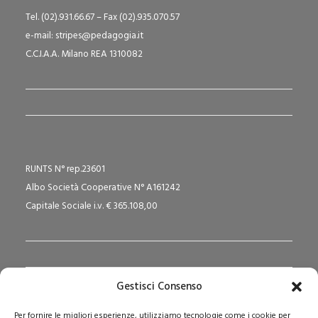
Tel. (02).931.66.67 – Fax (02).935.070.57
e-mail: stripes@pedagogia.it
C.C.I.A.A. Milano REA 1310082
RUNTS N° rep.23601
Albo Società Cooperative N° A161242
Capitale Sociale i.v. € 365.108,00
Gestisci Consenso
Redazione Pedagogika.it e Sede Operativa
Per fornire le migliori esperienze, utilizziamo tecnologie come i cookie per