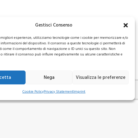
laration of the valid ISEE Certification. The
Gestisci Consenso
ion is provided, no points will be assigned.
le migliori esperienze, utilizziamo tecnologie come i cookie per memorizzare e/o
ipes at +39 02 9316667 (ext. 1), Monday to Friday,
 informazioni del dispositivo. Il consenso a queste tecnologie ci permetterà di
ti come il comportamento di navigazione o ID unici su questo sito. Non
o ritirare il consenso può influire negativamente su alcune caratteristiche e
cetta
Nega
Visualizza le preferenze
اللغه العربيه
Cookie Policy
Privacy Statement
Imprint