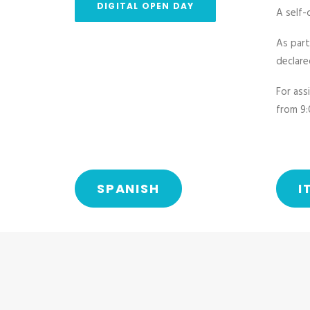
DIGITAL OPEN DAY
A self-
As part
declare
For ass
from 9
SPANISH
I