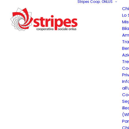
Stripes Coop. ONLUS
Ch
Lo 
Mis
Bil
Am
Tr
Ben
Az
Tre
Co
Pri
Inf
all
Coo
Seg
ille
(Wh
Par
Chi