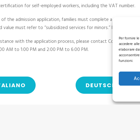
certification for self-employed workers, including the VAT number.
 of the admission application, families must complete a substitute dec
d value must refer to “subsidized services for minors.” If no declarat
Per fornire 
istance with the application process, please contact Cooperativa Str
accedere alle
:00 AM to 1:00 PM and 2:00 PM to 6:00 PM.
elaborare da
acconsentire 
funzioni.
Ac
TALIANO
DEUTSCH