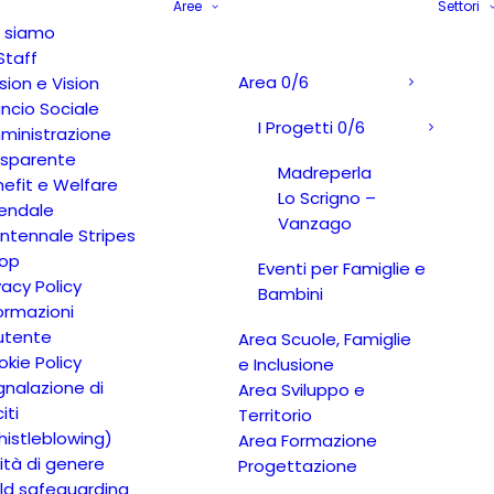
Aree
Settori
i siamo
Staff
Area 0/6
sion e Vision
ancio Sociale
I Progetti 0/6
ministrazione
asparente
Madreperla
efit e Welfare
Lo Scrigno –
iendale
Vanzago
ntennale Stripes
op
Eventi per Famiglie e
vacy Policy
Bambini
ormazioni
’utente
Area Scuole, Famiglie
kie Policy
e Inclusione
nalazione di
Area Sviluppo e
citi
Territorio
istleblowing)
Area Formazione
ità di genere
Progettazione
ld safeguarding