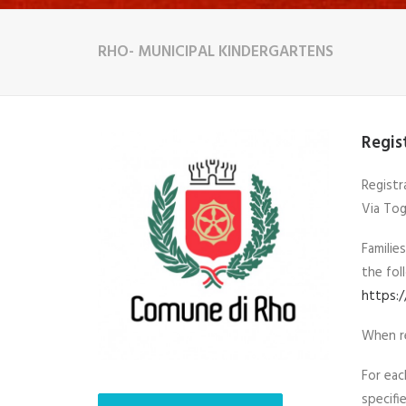
RHO- MUNICIPAL KINDERGARTENS
Regis
Registr
Via Tog
Familie
the foll
https:
When re
For eac
specifi