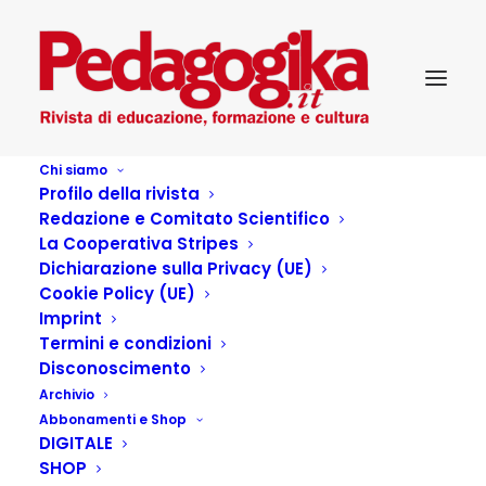
Chi siamo
Profilo della rivista
Redazione e Comitato Scientifico
La Cooperativa Stripes
Dichiarazione sulla Privacy (UE)
Autore:
Giuseppe Fichera
Cookie Policy (UE)
Home
Articles Posted by
Imprint
Termini e condizioni
Disconoscimento
Archivio
Articoli dell'autore
Abbonamenti e Shop
DIGITALE
SHOP