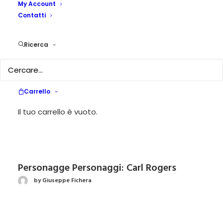
My Account
Contatti
Andrà tutto… “incerto”: l’immunità
psicologica di gregge
Ricerca
by Giuseppe Fichera
Carrello
Personagge e Personaggi – MARIA
MONTESSORI
Il tuo carrello è vuoto.
by Giuseppe Fichera
Personagge Personaggi: Carl Rogers
by Giuseppe Fichera