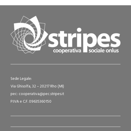
Sede Legale:
Via Ghisolfa, 32 – 20217 Rho (MI)
pec: cooperativa@pec.stripes.it
P.IVA e C.F. 09635360150