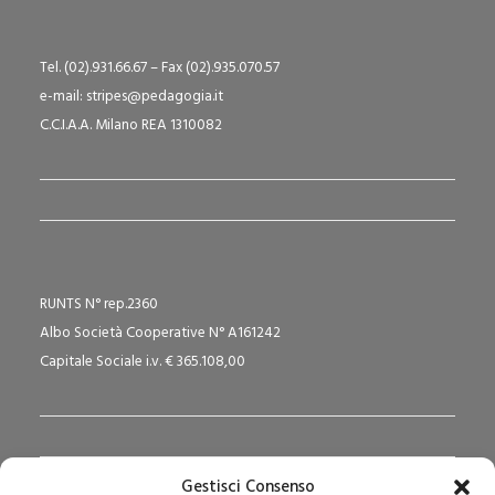
Tel. (02).931.66.67 – Fax (02).935.070.57
e-mail: stripes@pedagogia.it
C.C.I.A.A. Milano REA 1310082
RUNTS N° rep.2360
Albo Società Cooperative N° A161242
Capitale Sociale i.v. € 365.108,00
Gestisci Consenso