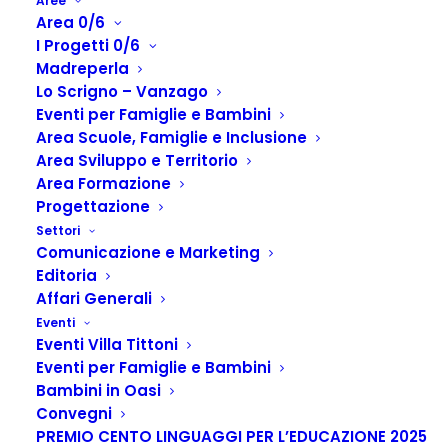
Aree
Area 0/6
I Progetti 0/6
Madreperla
Lo Scrigno – Vanzago
Eventi per Famiglie e Bambini
Area Scuole, Famiglie e Inclusione
Area Sviluppo e Territorio
Area Formazione
Progettazione
ACCOGLIERE NEI TEMPI DI MEZZO
Settori
Comunicazione e Marketing
Home
Parliamone
ACCOGLIERE NEI TEMPI DI MEZZO
Editoria
Affari Generali
Eventi
Eventi Villa Tittoni
Eventi per Famiglie e Bambini
I pre/post scuola non sono semplici momenti di
Bambini in Oasi
Convegni
attesa ma sono dei tempi educativi reali e
PREMIO CENTO LINGUAGGI PER L’EDUCAZIONE 2025
importanti, in cui i bambini e le bambine possono