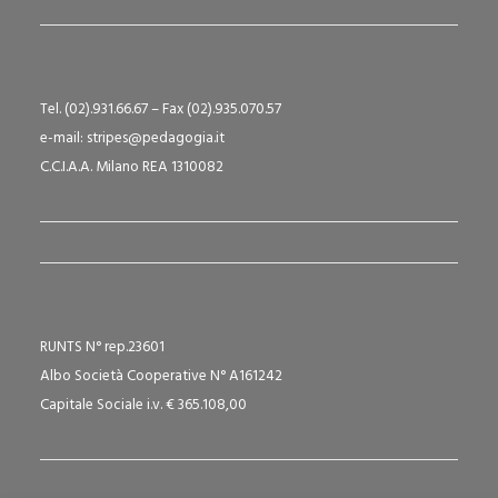
Tel. (02).931.66.67 – Fax (02).935.070.57
e-mail: stripes@pedagogia.it
C.C.I.A.A. Milano REA 1310082
RUNTS N° rep.23601
Albo Società Cooperative N° A161242
Capitale Sociale i.v. € 365.108,00