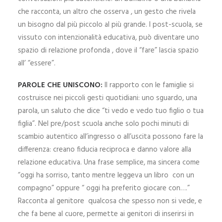
che racconta, un altro che osserva , un gesto che rivela
un bisogno dal più piccolo al più grande.
l post-scuola, se
vissuto con intenzionalità educativa, può diventare uno
spazio di relazione profonda , dove il “fare” lascia spazio
all’ “essere”.
PAROLE CHE UNISCONO:
Il rapporto con le famiglie si
costruisce nei piccoli gesti quotidiani: uno sguardo, una
parola, un saluto che dice “ti vedo e vedo tuo figlio o tua
figlia”.
Nel pre/post scuola anche solo pochi minuti di
scambio autentico all’ingresso o all’uscita possono fare la
differenza: creano fiducia reciproca e danno valore alla
relazione educativa.
Una frase semplice, ma sincera come
“oggi ha sorriso, tanto mentre leggeva un libro con un
compagno” oppure “ oggi ha preferito giocare con….”
Racconta al genitore qualcosa che spesso non si vede, e
che fa bene al cuore, permette ai genitori di inserirsi in