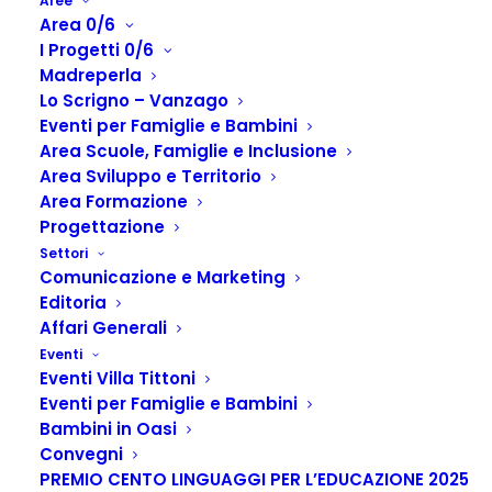
Aree
Area 0/6
I Progetti 0/6
Madreperla
Lo Scrigno – Vanzago
Eventi per Famiglie e Bambini
Area Scuole, Famiglie e Inclusione
Area Sviluppo e Territorio
Area Formazione
Progettazione
IDEE in GIARDINO
Settori
Comunicazione e Marketing
Home
idee 0 6
IDEE in GIARDINO
Editoria
Affari Generali
Eventi
Eventi Villa Tittoni
Idee e Video Tutorial
Eventi per Famiglie e Bambini
per giocare insieme ai
Bambini in Oasi
Convegni
vostri bimbi
PREMIO CENTO LINGUAGGI PER L’EDUCAZIONE 2025