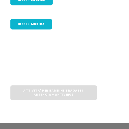
IDEE IN MUSICA
ATTIVITA' PER BAMBINI E RAGAZZI 
ANTINOIA - ANTIVIRUS