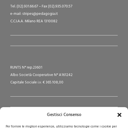
Tel. (02).931.66.67 – Fax (02).935.070.57
e-mail: stripes@pedagogia.it
C.C.I.A.A. Milano REA 1310082
RUNTS N° rep.23601
Albo Società Cooperative N° A161242
Capitale Sociale i.v. € 365.108,00
Gestisci Consenso
Redazione Pedagogika.it e Sede Operativa
Per fornire le migliori esperienze, utilizziamo tecnologie come i cookie per