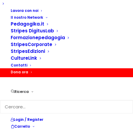
Lavora con noi
Il nostro Network
Pedagogika.it
IDEE
Stripes DigitusLab
Formazionepedagogia
StripesCorporate
StripesEdizioni
CultureLink
Contatti
Dona ora
Ricerca
Login / Register
Carrello