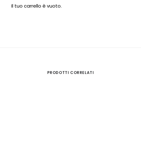
UNA STORIA ALL’OMBRA…
Il tuo carrello è vuoto.
…albi illustrati, tempo lento e occhi curiosi per una
mattinata di racconti condivisi…
PRODOTTI CORRELATI