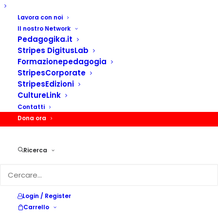
UNA STORIA ALL’OMBRA…
…albi illustrati, tempo lento e occhi curiosi per una
Lavora con noi
Il nostro Network
mattinata di racconti condivisi…
Pedagogika.it
Stripes DigitusLab
Formazionepedagogia
Categoria
BadaBum
StripesCorporate
StripesEdizioni
CultureLink
Contatti
Condividi
Dona ora
Ricerca
DESCRIZIONE
Login / Register
DESCRIZIONE
Carrello