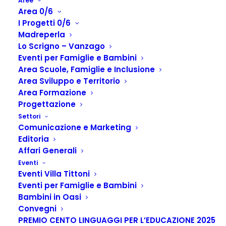
Aree
Area 0/6
I Progetti 0/6
Madreperla
Lo Scrigno – Vanzago
Eventi per Famiglie e Bambini
Area Scuole, Famiglie e Inclusione
Area Sviluppo e Territorio
Area Formazione
Progettazione
Settori
BadaBum – MERCOLEDI’
Comunicazione e Marketing
Editoria
10 GIUGNO 2026
Affari Generali
Eventi
5,00
€
Eventi Villa Tittoni
(Iva compresa)
Eventi per Famiglie e Bambini
Bambini in Oasi
DALLE ORE 10.00 ALLE ORE 12.00
Convegni
PREMIO CENTO LINGUAGGI PER L’EDUCAZIONE 2025