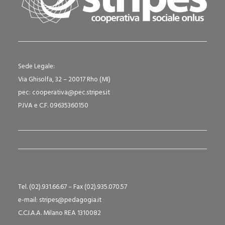
Sede Legale:
Via Ghisolfa, 32 – 20017 Rho (MI)
pec: cooperativa@pec.stripes.it
P.IVA e C.F. 09635360150
Tel. (02).931.66.67 – Fax (02).935.070.57
e-mail: stripes@pedagogia.it
C.C.I.A.A. Milano REA 1310082