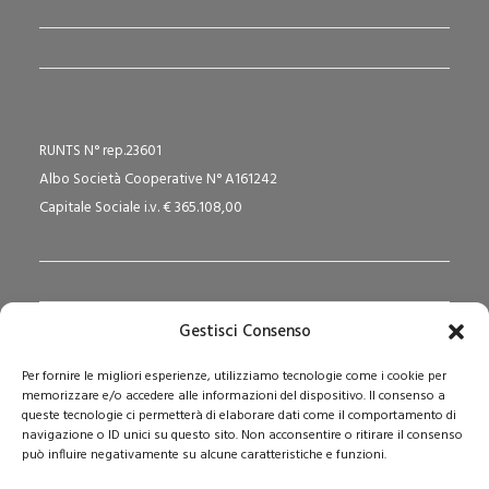
RUNTS N° rep.23601
Albo Società Cooperative N° A161242
Capitale Sociale i.v. € 365.108,00
Gestisci Consenso
Redazione Pedagogika.it e Sede Operativa
Per fornire le migliori esperienze, utilizziamo tecnologie come i cookie per
Via San Domenico Savio, 6 – 20017 Rho (MI)
memorizzare e/o accedere alle informazioni del dispositivo. Il consenso a
Reg. Tribunale: n. 187 del 29/03/97 | ISSN: 1593-2259
queste tecnologie ci permetterà di elaborare dati come il comportamento di
navigazione o ID unici su questo sito. Non acconsentire o ritirare il consenso
Web:
www.pedagogia.it
può influire negativamente su alcune caratteristiche e funzioni.