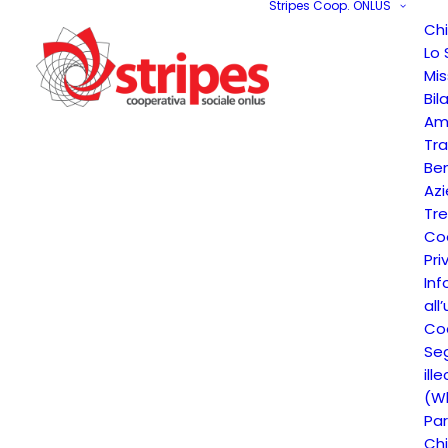
Stripes Coop. ONLUS
Ch
Lo 
Mis
Bil
Am
Tr
Ben
Az
Tre
Co
Pri
Inf
all
Coo
Seg
ille
(Wh
Par
Chi