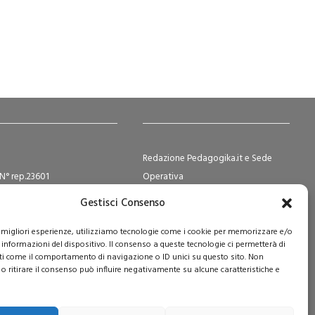
Redazione Pedagogika.it e Sede
N° rep.23601
Operativa
ocietà Cooperative N°
Via San Domenico Savio, 6 – 20017
Gestisci Consenso
2
Rho (MI)
e Sociale i.v. € 365.108,00
Reg. Tribunale: n. 187 del 29/03/97 |
le migliori esperienze, utilizziamo tecnologie come i cookie per memorizzare e/o
 informazioni del dispositivo. Il consenso a queste tecnologie ci permetterà di
ISSN: 1593-2259
ti come il comportamento di navigazione o ID unici su questo sito. Non
Web:
www.pedagogia.it
o ritirare il consenso può influire negativamente su alcune caratteristiche e