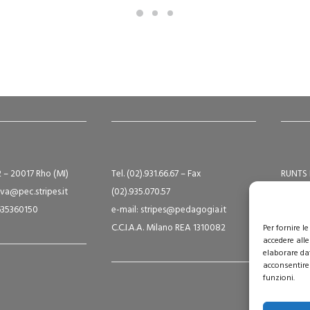
2 – 20017 Rho (MI)
Tel. (02).931.66.67 – Fax
RUNTS 
va@pec.stripes.it
(02).935.070.57
Albo S
9635360150
e-mail: stripes@pedagogia.it
A16124
C.C.I.A.A. Milano REA 1310082
Capital
Per fornire 
accedere alle
elaborare da
acconsentire 
funzioni.