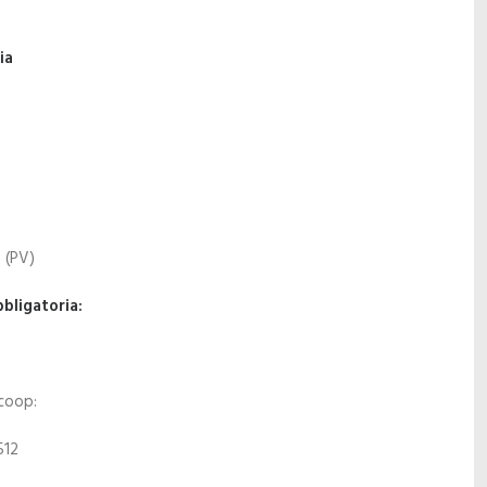
ia
 (PV)
bligatoria:
coop:
512