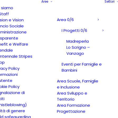
Aree
Settori
i siamo
Staff
Area 0/6
sion e Vision
ancio Sociale
I Progetti 0/6
ministrazione
asparente
Madreperla
efit e Welfare
Lo Scrigno –
iendale
Vanzago
ntennale Stripes
op
Eventi per Famiglie e
vacy Policy
Bambini
ormazioni
’utente
Area Scuole, Famiglie
kie Policy
e Inclusione
nalazione di
Area Sviluppo e
citi
Territorio
istleblowing)
Area Formazione
ità di genere
Progettazione
ld safeguarding