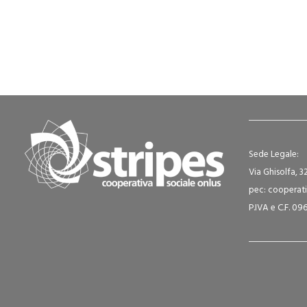
Sede Legale:
Via Ghisolfa, 3
pec: cooperati
P.IVA e C.F. 0