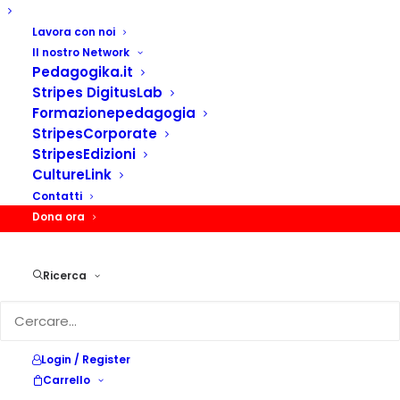
DESCRIZIONE
Lavora con noi
Il nostro Network
Pedagogika.it
Stripes DigitusLab
MUSICA IN NATURA
Formazionepedagogia
StripesCorporate
StripesEdizioni
sabato 10 luglio – 16.00/18.00
CultureLink
Contatti
Dona ora
Ricerca
Login / Register
Carrello