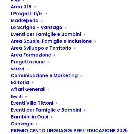
Aree
Area 0/6
I Progetti 0/6
Madreperla
Lo Scrigno – Vanzago
Eventi per Famiglie e Bambini
MUSICA IN NATURA
Area Scuole, Famiglie e Inclusione
Area Sviluppo e Territorio
15,00
€
Area Formazione
Progettazione
Settori
Comunicazione e Marketing
Categoria
Bambini in Oasi 2021
Editoria
Affari Generali
Eventi
Eventi Villa Tittoni
Condividi
Eventi per Famiglie e Bambini
Bambini in Oasi
Convegni
PREMIO CENTO LINGUAGGI PER L’EDUCAZIONE 2025