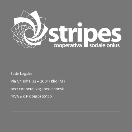
Sede Legale:
Via Ghisolfa, 32 – 20017 Rho (MI)
pec: cooperativa@pec.stripes.it
P.IVA e C.F. 09635360150