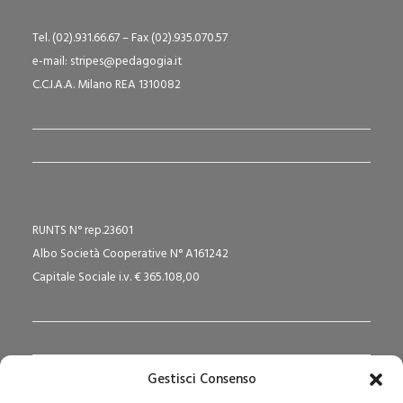
Tel. (02).931.66.67 – Fax (02).935.070.57
e-mail: stripes@pedagogia.it
C.C.I.A.A. Milano REA 1310082
RUNTS N° rep.23601
Albo Società Cooperative N° A161242
Capitale Sociale i.v. € 365.108,00
Gestisci Consenso
Redazione Pedagogika.it e Sede Operativa