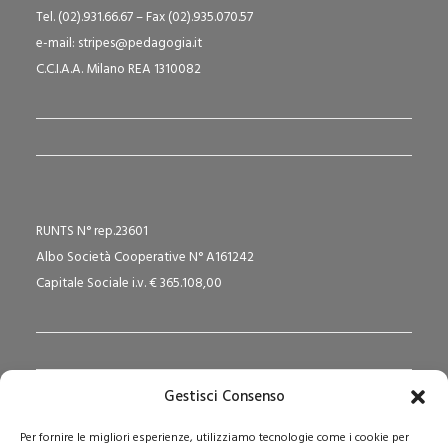
Tel. (02).931.66.67 – Fax (02).935.070.57
e-mail: stripes@pedagogia.it
C.C.I.A.A. Milano REA 1310082
RUNTS N° rep.23601
Albo Società Cooperative N° A161242
Capitale Sociale i.v. € 365.108,00
Gestisci Consenso
Redazione Pedagogika.it e Sede Operativa
Per fornire le migliori esperienze, utilizziamo tecnologie come i cookie per
Via San Domenico Savio, 6 – 20017 Rho (MI)