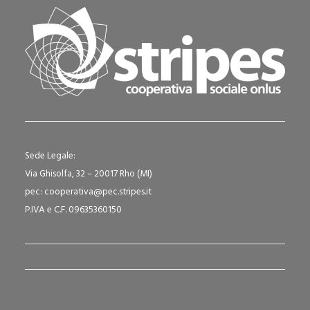
Sede Legale:
Via Ghisolfa, 32 – 20017 Rho (MI)
pec: cooperativa@pec.stripes.it
P.IVA e C.F. 09635360150