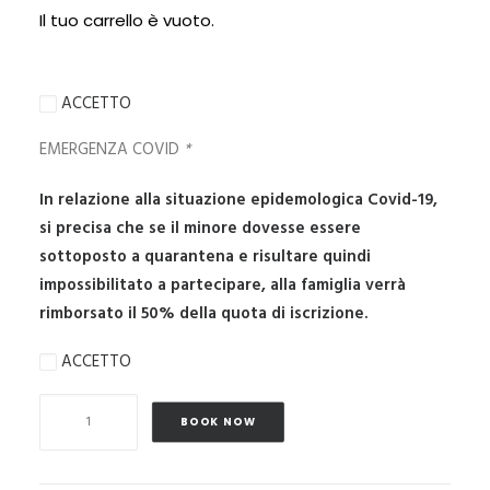
Il tuo carrello è vuoto.
completato la procedura di acquisto on-line, sarà
rimborsata al genitore il 50% della quota viaggio.
ACCETTO
EMERGENZA COVID
*
In relazione alla situazione epidemologica Covid-19,
si precisa che se il minore dovesse essere
sottoposto a quarantena e risultare quindi
impossibilitato a partecipare, alla famiglia verrà
rimborsato il 50% della quota di iscrizione.
ACCETTO
Vacanza
BOOK NOW
e
natura