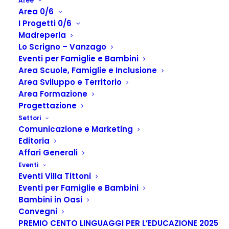
Aree
Area 0/6
I Progetti 0/6
Madreperla
Lo Scrigno – Vanzago
Eventi per Famiglie e Bambini
Area Scuole, Famiglie e Inclusione
Area Sviluppo e Territorio
Area Formazione
Progettazione
Vacanza e natura
Settori
Comunicazione e Marketing
Fascia
390,00
€
-
430,00
€
Editoria
di
Affari Generali
RAGAZZI/E 8-16 ANNI
prezzo:
Eventi
Eventi Villa Tittoni
31 luglio – 5 agosto 2022
da
Eventi per Famiglie e Bambini
390,00€
Bambini in Oasi
costo
: 390 €
a
Convegni
Ritorna Vacanza e Natura, e il mondo si colora di nuovo di
430,00€
PREMIO CENTO LINGUAGGI PER L’EDUCAZIONE 2025