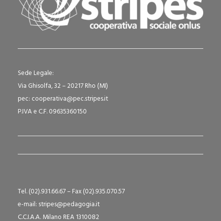
Sede Legale:
Via Ghisolfa, 32 – 20217 Rho (MI)
pec: cooperativa@pec.stripes.it
P.IVA e C.F. 09635360150
Tel. (02).931.66.67 – Fax (02).935.070.57
e-mail: stripes@pedagogia.it
C.C.I.A.A. Milano REA 1310082