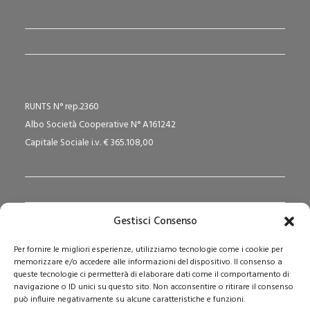
RUNTS N° rep.2360
Albo Società Cooperative N° A161242
Capitale Sociale i.v. € 365.108,00
Gestisci Consenso
Redazione Pedagogika.it e Sede Operativa
Per fornire le migliori esperienze, utilizziamo tecnologie come i cookie per
Via San Domenico Savio, 6 – 20017 Rho (MI)
memorizzare e/o accedere alle informazioni del dispositivo. Il consenso a
Reg. Tribunale: n. 187 del 29/03/97 | ISSN: 1593-2259
queste tecnologie ci permetterà di elaborare dati come il comportamento di
navigazione o ID unici su questo sito. Non acconsentire o ritirare il consenso
Web:
www.pedagogia.it
può influire negativamente su alcune caratteristiche e funzioni.