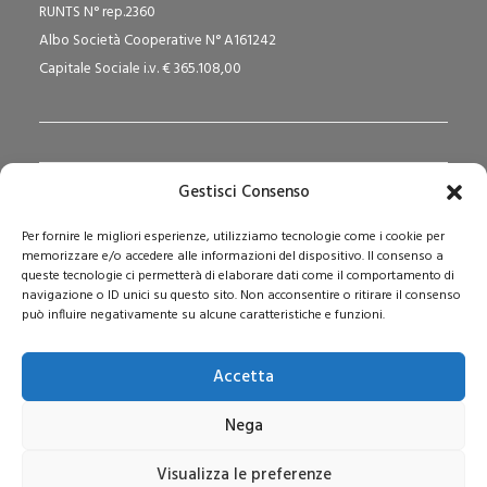
RUNTS N° rep.2360
Albo Società Cooperative N° A161242
Capitale Sociale i.v. € 365.108,00
Gestisci Consenso
Redazione Pedagogika.it e Sede Operativa
Per fornire le migliori esperienze, utilizziamo tecnologie come i cookie per
Via San Domenico Savio, 6 – 20017 Rho (MI)
memorizzare e/o accedere alle informazioni del dispositivo. Il consenso a
Reg. Tribunale: n. 187 del 29/03/97 | ISSN: 1593-2259
queste tecnologie ci permetterà di elaborare dati come il comportamento di
navigazione o ID unici su questo sito. Non acconsentire o ritirare il consenso
Web:
www.pedagogia.it
può influire negativamente su alcune caratteristiche e funzioni.
Accetta
Nega
Visualizza le preferenze
© 2026 Pedagogia.it. Tutti i diritti riservati