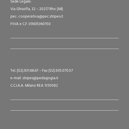
Sede Legale:
Via Ghisolfa, 32 – 20217 Rho (MI)
pec: cooperativa@pec.stripes.it
P.IVA e C.F. 09635360150
Tel. (02).931.66.67 – Fax (02).935.070.57
e-mail: stripes@pedagogia.it
C.C.I.A.A. Milano REA 1310082