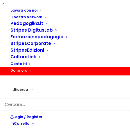
Lavora con noi
Il nostro Network
Pedagogika.it
Stripes DigitusLab
Formazionepedagogia
StripesCorporate
StripesEdizioni
CultureLink
Contatti
Dona ora
Ricerca
Identità in valigia:
raccontiamoci differente...
Login / Register
mente.
Carrello