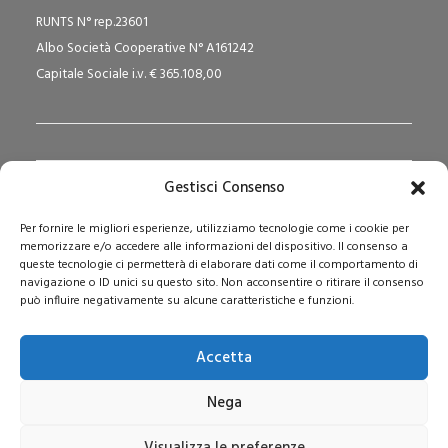
RUNTS N° rep.23601
Albo Società Cooperative N° A161242
Capitale Sociale i.v. € 365.108,00
Gestisci Consenso
Redazione Pedagogika.it e Sede Operativa
Per fornire le migliori esperienze, utilizziamo tecnologie come i cookie per
Via San Domenico Savio, 6 – 20017 Rho (MI)
memorizzare e/o accedere alle informazioni del dispositivo. Il consenso a
Reg. Tribunale: n. 187 del 29/03/97 | ISSN: 1593-2259
queste tecnologie ci permetterà di elaborare dati come il comportamento di
navigazione o ID unici su questo sito. Non acconsentire o ritirare il consenso
Web:
www.pedagogia.it
può influire negativamente su alcune caratteristiche e funzioni.
Accetta
Nega
Visualizza le preferenze
© 2026 Stripes Cooperativa Sociale ONLUS. Tutti i diritti riservati