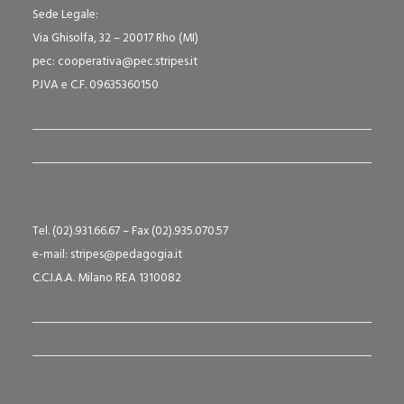
Sede Legale:
Via Ghisolfa, 32 – 20017 Rho (MI)
pec: cooperativa@pec.stripes.it
P.IVA e C.F. 09635360150
Tel. (02).931.66.67 – Fax (02).935.070.57
e-mail: stripes@pedagogia.it
C.C.I.A.A. Milano REA 1310082