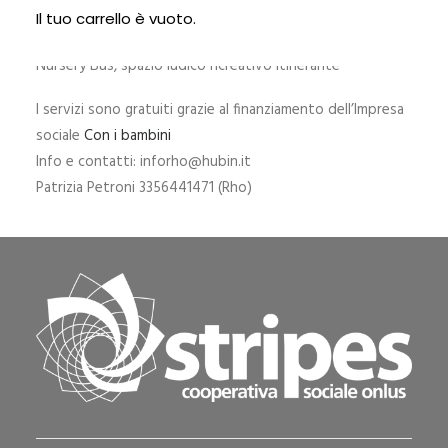
Ostetrica a domicilio nei primi giorni dopo il parto
Il tuo carrello è vuoto.
Pedagogista, psicologa e infermiera a domicilio
Nursery Bus, spazio ludico ricreativo itinerante
I servizi sono gratuiti grazie al finanziamento dell’Impresa
sociale
Con i bambini
Info e contatti: inforho@hubin.it
Patrizia Petroni 3356441471 (Rho)