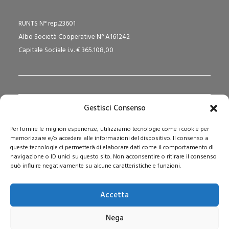
RUNTS N° rep.23601
Albo Società Cooperative N° A161242
Capitale Sociale i.v. € 365.108,00
Gestisci Consenso
Redazione Pedagogika.it e Sede Operativa
Per fornire le migliori esperienze, utilizziamo tecnologie come i cookie per
Via San Domenico Savio, 6 – 20017 Rho (MI)
memorizzare e/o accedere alle informazioni del dispositivo. Il consenso a
Reg. Tribunale: n. 187 del 29/03/97 | ISSN: 1593-2259
queste tecnologie ci permetterà di elaborare dati come il comportamento di
navigazione o ID unici su questo sito. Non acconsentire o ritirare il consenso
Web:
www.pedagogia.it
può influire negativamente su alcune caratteristiche e funzioni.
Accetta
Nega