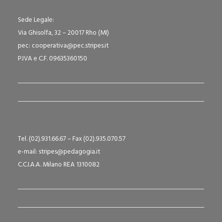
Sede Legale:
Via Ghisolfa, 32 – 20017 Rho (MI)
pec: cooperativa@pec.stripes.it
P.IVA e C.F. 09635360150
Tel. (02).931.66.67 – Fax (02).935.070.57
e-mail: stripes@pedagogia.it
C.C.I.A.A. Milano REA 1310082