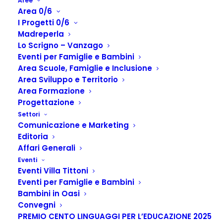
Aree
Area 0/6
I Progetti 0/6
Madreperla
Lo Scrigno – Vanzago
Eventi per Famiglie e Bambini
Area Scuole, Famiglie e Inclusione
Area Sviluppo e Territorio
Area Formazione
Progettazione
VENGO DA TE
Settori
Comunicazione e Marketing
Home
Hub-In “Luoghi per crescere insieme”
Rho
Editoria
VENGO DA TE
Affari Generali
Eventi
Eventi Villa Tittoni
Eventi per Famiglie e Bambini
Il progetto
Bambini in Oasi
Hub-In Casa
Convegni
Rho
PREMIO CENTO LINGUAGGI PER L’EDUCAZIONE 2025
Legnano